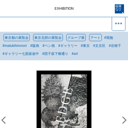
EXHIBITION
東京都の展覧会
東京北部の展覧会
グループ展
アート
#
我無
#
matukihironori
#
版画
#
ペン画
#
ギャラリー
#
東京
#
文京区
#
谷根千
#
ギャラリー七面坂途中
#
団子坂下柳通り
#
art