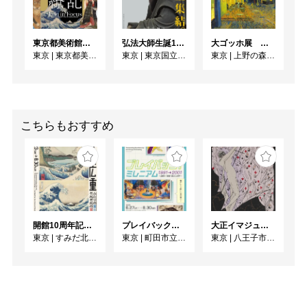
東京都美術館開館100周年記念 大英博物館日本美術コレクション 百花繚乱〜海を越えた江戸絵画
弘法大師生誕1250年記念 特別展「空海と真言の名宝」
大ゴッホ展 夜のカフェテラス
東京
|
東京都美術館
東京
|
東京国立博物館
東京
|
上野の森美術館
こちらもおすすめ
開館10周年記念 「北斎 広重 ふたりの富士、それぞれの富士」
プレイバック！ミレニアム1991→2001 版画が／版画で越えた境界
大正イマジュリィの世界
東京
|
すみだ北斎美術館
東京
|
町田市立国際版画美術館
東京
|
八王子市夢美術館