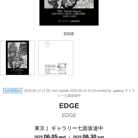
EDGE
EDGE
exhibition
2025.06.13 17:38
| last update
2025.06.14 15:33
posted by
ギャラ
gallery
リー七面坂途中
EDGE
EDGE
東京
|
ギャラリー七面坂途中
06
.
05
06
.
30
2025
wed
－
2025
sun