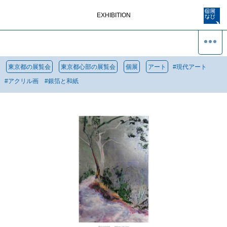
EXHIBITION
東京都の展覧会
東京都心部の展覧会
個展
アート
#
現代アート
#
アクリル画
#
銀箔と和紙