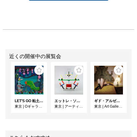
近くの開催中の展覧会
LET’S GO 粘土（クレイ）ジ−
エットレ・ソットサス —魔法がはじまるとき、デザインは生まれる
ギド・アルゼンチーニ写真展 『女性的宇宙』
東京
|
Oギャラリー
東京
|
アーティゾン美術館
東京
|
Art Gallery M84