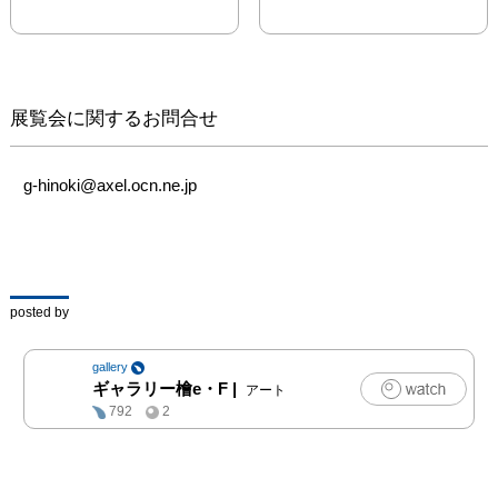
　最近では、近くの山々
を散策しているときに出
会った霧のかかった風景
に触発され、その経験を
さらに発展させ、頭の中
展覧会に関するお問合せ
で見た「空間」を描いた
「森のささやき」シリー
ズを制作しています。西
g-hinoki@axel.ocn.ne.jp
洋の風景画と伝統的な日
本の水墨画を対比させな
がら、風景をそのまま描
くのではなく、青春時代
の思い出を彷彿とさせる
posted by
ような幽玄な空間を描く
gallery
ギャラリー檜e・F
|
アート
792
2