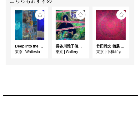
こちらもおすすめ
Deep into the Blue―蒼の深層へ：木梨アイネ、名坂千吉郎、猪熊克芳
長谷川雅子個展「終わりなき森の美術館」
竹田雅文 個展 －Jam Service Exhibition－
東京
|
Whitestone Gallery
東京
|
Gallery MUMON
東京
|
中和ギャラリー