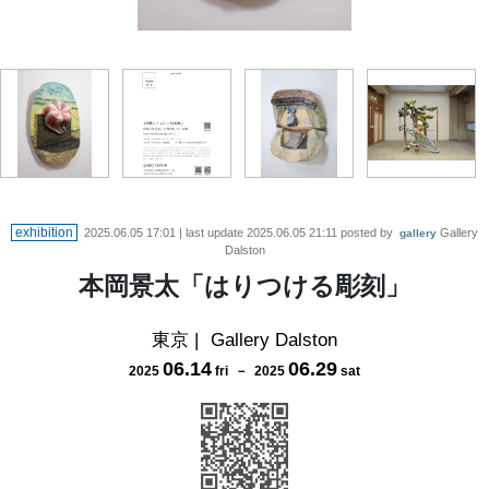
exhibition
2025.06.05 17:01
| last update
2025.06.05 21:11
posted by
Gallery
gallery
Dalston
本岡景太「はりつける彫刻」
東京
|
Gallery Dalston
06
.
14
06
.
29
2025
fri
－
2025
sat