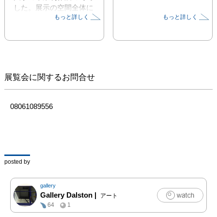
した。展示の空間全体に
もっと詳しく
もっと詳しく
立体作品がいくつか配置
していたのですが、鑑賞
している自分が絵画世界
の中に入り込んだかのよ
うな不思議な錯覚があり
ました。その感覚は空間
展覧会に関するお問合せ
の歪みと平衡感覚が無く
なるような不思議な感覚
です。とても強く印象に
08061089556
残る、心地良い違和感で
した。

作品に使用している素材
が紙だと知ったのは数年
posted by
後、本岡さんが東京芸術
大学の彫刻学科の大学院
gallery
の卒業制作展でご本人か
Gallery Dalston
|
アート
らお話を伺った時でし
64
1
た。染色した紙に酢酸ビ