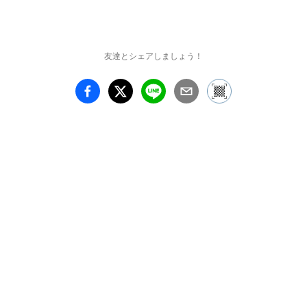
ニル系の樹脂を揉み込
み、型に貼り付けていく
という本岡さん独自の技
法で「歪曲張り子」と名
友達とシェアしましょう！
付けられています。アト
リエには本岡さん自身が
染色した紙が色ごとに棚
に配置されているそう
で、それらをまるで画家
のパレットのように、立
体の形に貼り付けていき
ます。

この方法に辿り着くまで
にも、幼い頃から紙で制
作することに親しんでい
たと言います。

また、もう一つの特徴と
魅力が作品の歪みの部分
です。本来、立体には自