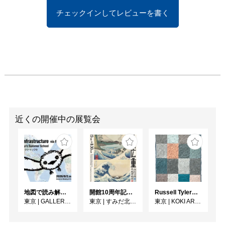
ていく貴重な機会となり
チェックインしてレビューを書く
ます。

是非、本岡さんの新たな
試みをご高覧頂けたら幸
いです。会期後半には本
岡作品の裏側（公開制
作）にも迫ります。

​皆様のお越しを心よりお
待ちしております。

近くの開催中の展覧会
地図で読み解くメディシン・インフラ 鴻池朋子のサマースクール
開館10周年記念 「北斎 広重 ふたりの富士、それぞれの富士」
Russell Tyler From the Shore（海辺から）
東京
|
GALLERY MoMo Ryogoku
東京
|
すみだ北斎美術館
東京
|
KOKI ARTS