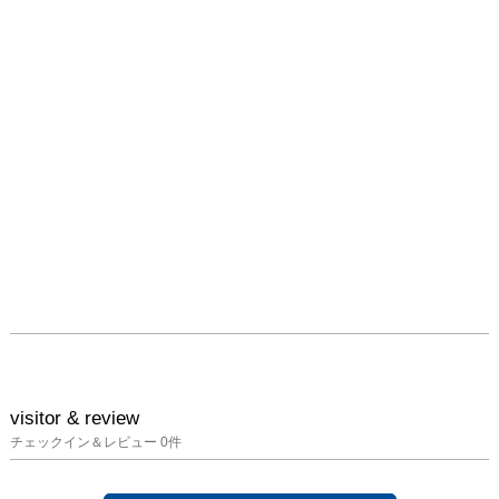
立するための芯材が欠か
せないのですが、大胆に
も芯材そのものを取り出
し、中を空洞にさせてみ
ると、ぐにゃりとした不
思議な造形が出来、非現
実的な世界のようで、夢
中になってのめり込んで
制作されていたそうで
す。

今回の個展では「はりつ
ける彫刻」という新しい
彫刻の概念に挑戦する機
会となります。彫刻にお
ける”ものの存在”や”もの
と背景”との背景を明ら
visitor & review
かにしていくための新た
チェックイン＆レビュー
0
件
な表現を”はりつける”と
いう行為を通して、探っ