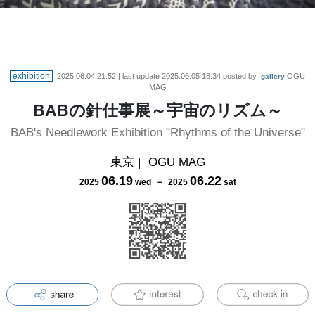
exhibition
2025.06.04 21:52
| last update
2025.06.05 18:34
posted by
OGU
gallery
MAG
BABの針仕事展～宇宙のリズム～
BAB's Needlework Exhibition "Rhythms of the Universe"
東京
|
OGU MAG
06
.
19
06
.
22
2025
wed
－
2025
sat