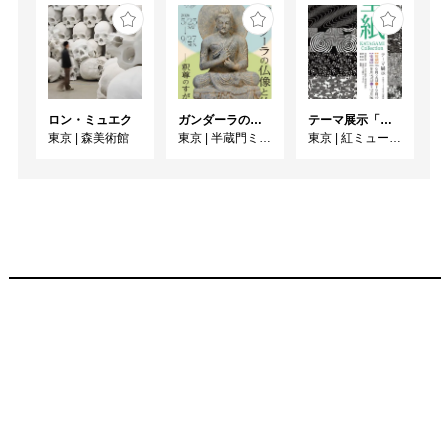
ロン・ミュエク
ガンダーラの仏像と仏伝ー釈尊のすがたー
テーマ展示「型紙 KATAGAMI Collection」
東京
|
森美術館
東京
|
半蔵門ミュージアム
東京
|
紅ミュージアム