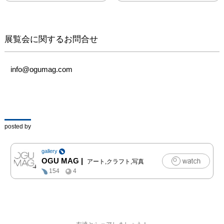
の中で、どこからともな
く生まれたリズムを、針
仕事を通して表現してい
ます。

展覧会に関するお問合せ
今回は、インテリア、衣
服、かばん、ストールな
ど、身近に使って頂ける
info@ogumag.com
作品をご用意いたしまし
た。

刺繍作家BAB(バブ)

https://www.instagram.co
posted by
m/bab_embroidery/

洋裁、刺繍、カンタ刺
gallery
繍、草木染め、ポジャギ
OGU MAG
|
アート,クラフト,写真
など、様々な技法を織り
154
4
交ぜ、独自の世界観を作
り出します。

服飾専門学校卒、アパレ
ルデザイナーを経て、
2003年よりオリジナルブ