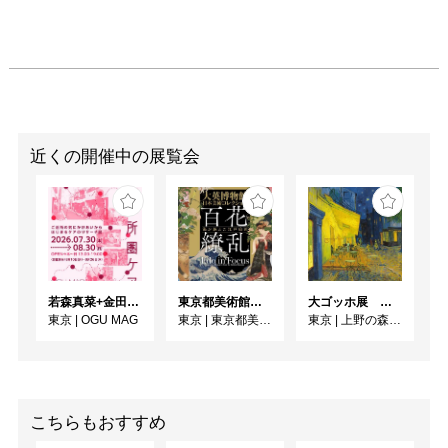
近くの開催中の展覧会
若森真菜+金田ゆりあ「ご近所圏ケアーご近所の気にかけあいからはじまるケアのリサーチ展ー」
東京都美術館開館100周年記念 大英博物館日本美術コレクション 百花繚乱〜海を越えた江戸絵画
大ゴッホ展 夜のカフェテラス
東京
|
OGU MAG
東京
|
東京都美術館
東京
|
上野の森美術館
こちらもおすすめ