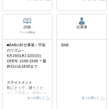
詳細
出展者
アート
の展覧会
■BABの針仕事展～宇宙
BAB
のリズム～

6月19日(木)-22日(日)　
OPEN: 13:00-19:00 ＊最
終日のみ18:00まで

ステイトメント

私にとって、縫うこと、
そして音楽は、密接につ
もっと詳しく
もっと詳しく
ながっています。

その混ざり合った境界線