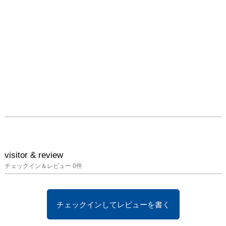
かったです。

この流れにある大切な事
や人、自分の気持ちを作
品にしていきます。

那須ヨルイチ

「命の尊さ」をテーマ
に、光と紙を用いて影絵
を制作しています。

便利で安価な紙は、日常
品としてさまざまな用途
で使用される一方、安易
に消費されています。

豊かになりすぎた現代、
visitor & review
私たちは自然の恵みに生
チェックイン＆レビュー
0
件
かされていることを忘れ
がちになっていますが、
地球は一つの大きな生き
チェックインしてレビューを書く
物であり、人もまた、生
命体の一部だと思いま