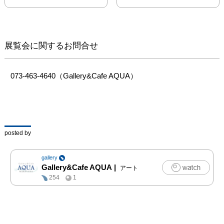
視覚的な情報が削がれる
中、明るい空間では見落
としがちな感覚を感じた
り、想像しながら、作品
展覧会に関するお問合せ
と、ゆっくりと対話して
ください。感覚と想像の
豊かさを感じてもらえる
073-463-4640（Gallery&Cafe AQUA）
と思います。

[出展作家]

いとだ やすあき

セロテープで作品を作っ
posted by
ています。子供のとき、
意味も考えずに夢中で楽
gallery
しくやっていたセロテー
Gallery&Cafe AQUA
|
アート
プ遊びが、今では毎日悩
254
1
んでうまくいかず、作業
にかかれば辛い事だらけ
のよくわからないモノに
なってきました。
