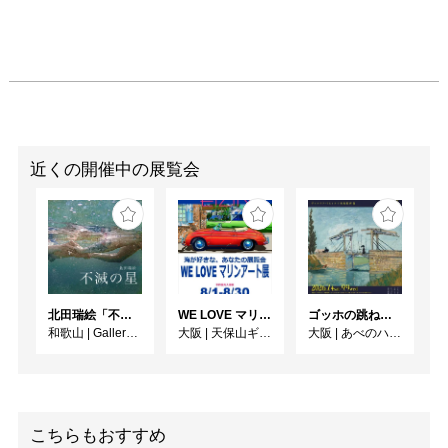
す。

ありふれた紙を切り出し
幾層にも重ねていくこと
で、命の繋がりを感じ、
命の尊さを表現していき
たいです。

亀井潤

近くの開催中の展覧会
ガラスに光を通す事で生
まれる色と影の世界。ス
テンドグラスの技法を用
いガラスの中にある光の
存在を探ります。見る人
の心に灯るような作品に
北田瑞絵「不滅の星」
WE LOVE マリンアート展 ～海の絵で癒されよう～
ゴッホの跳ね橋と印象派の画家たち ヴァルラフ＝リヒャルツ美術館所蔵
なれば幸いです。

和歌山
|
Gallery&Cafe AQUA
大阪
|
天保山ギャラリー
大阪
|
あべのハルカス美術館
梶山美祈

平面と立体の差、二次元
と三次元の融合、360°見
る事の出来る絵画を作る
こちらもおすすめ