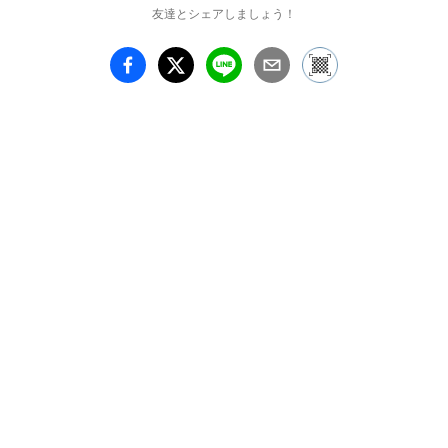
抜け殻みたいにボーっと
友達とシェアしましょう！
してる時に作れば良いの
に、時間はあると勘違い
して気づくと後悔しなが
ら必死になって指の皮と
睡眠を犠牲にしていま
す。

大学を卒業してからそん
な感じの制作ルーティン
を10年続ける事ができま
した。

結婚出来て、子供が4歳
になってくれて、地元に
お家もできました。

全力で出来るお仕事や大
切な仲間とめぐり逢えま
した。

もっとしっかりやってれ
ば、もっと良いものがで
きたかもしれませんがソ
レだとこの10年は続かな