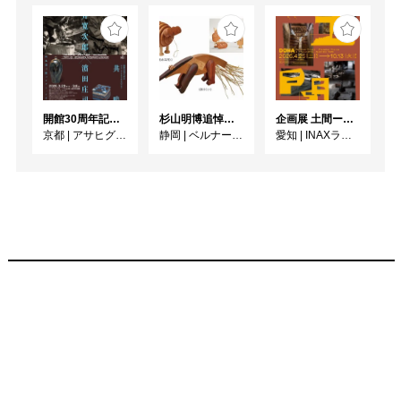
事を目標としている。

又四角い海や宇宙を表現
した作品が多い。

海や森の中に入った時
に、普遍的な存在に包ま
れる感覚を体験し、私た
開館30周年記念 山本爲三郎・河井寬次郎没後60年記念 「共鳴 河井寬次郎 × 濱田庄司 ー山本爲三郎コレクションより」
杉山明博追悼展 木とわたし―木工の妙技と美術教育
企画展 土間ーつくって、つかって、再発見ー
ちの中にも外にも神が存
京都
|
アサヒグループ大山崎山荘美術館
静岡
|
ベルナール・ビュフェ美術館
愛知
|
INAXライブミュージアム
在すると感じた。

その様な感覚を体感出来
る作品を作りたい。

M's craftworkS

樹脂を主に様々な資材を
用いて立体作品を制作

世界を構成する物質は時
間と共に変化し創造と還
元を繰り返す

生物たちは生と死を絶え
間なく連鎖し進化する

世界の理と、この理を超
えた世界をイメージし具