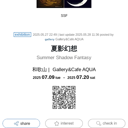
SSF
exhibition
2025.05.27 22:49
| last update
2025.05.28 11:36
posted by
Gallery&Cafe AQUA
gallery
夏影幻想
Summer Shadow Fantasy
和歌山
|
Gallery&Cafe AQUA
07
.
09
07
.
20
2025
tue
－
2025
sat