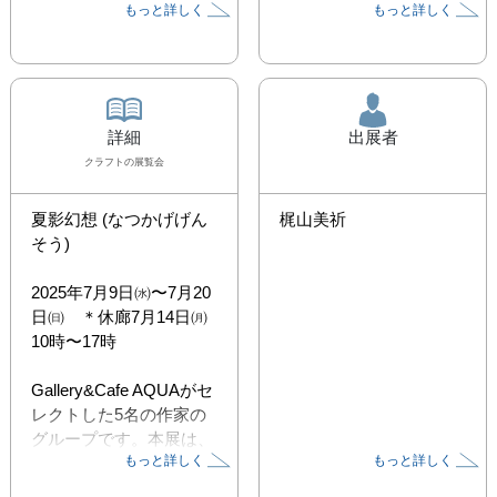
もっと詳しく
もっと詳しく
詳細
出展者
クラフト
の展覧会
夏影幻想 (なつかげげん
梶山美祈
そう)

2025年7月9日㈬〜7月20
日㈰　＊休廊7月14日㈪

10時〜17時 

Gallery&Cafe AQUAがセ
レクトした5名の作家の
グループです。本展は、
もっと詳しく
もっと詳しく
暗がりの中で作品を展示
します。
