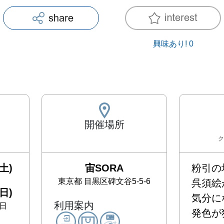
興味あり!
0
開催場所
ク
土)
宙SORA
粉引の
東京都
目黒区碑文谷5-5-6
呉須絵
日)
気分に
利用案内
日
発色が