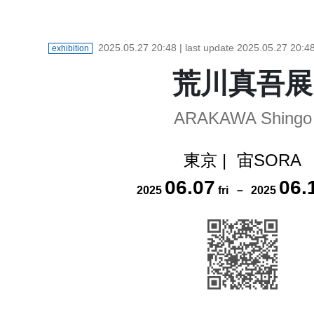
2025.05.27 20:48
| last update
2025.05.27 20:4
exhibition
荒川真吾展
ARAKAWA Shingo
東京
|
宙SORA
06
.
07
06
.
2025
fri
－
2025