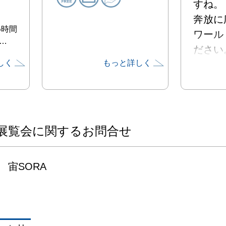
すね。

奔放に
め時間
ワール
…
ださい。
しく
もっと詳しく
※前日
（金）
ます。
展覧会に関するお問合せ
宙SORA