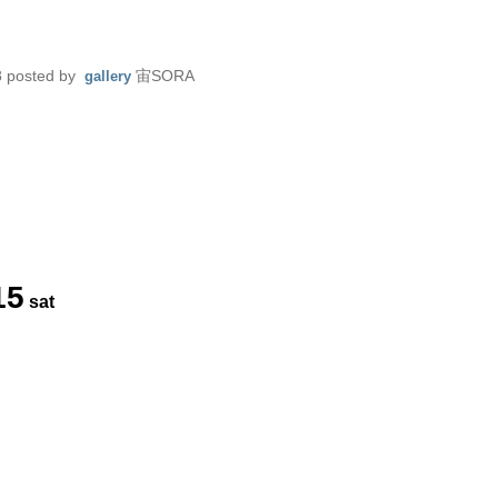
8
posted by
宙SORA
gallery
15
sat