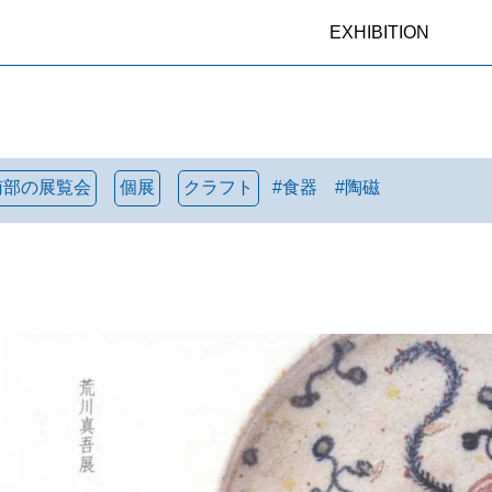
EXHIBITION
南部の展覧会
個展
クラフト
#
食器
#
陶磁