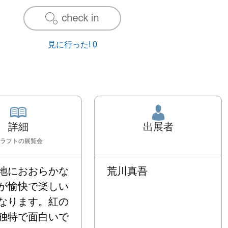
見に行った!
0
詳細
出展者
ラフト
の展覧会
地におおらかな
荒川真吾
が愉快で楽しい
なります。紅の
独特で面白いで