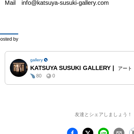
Mail　info@katsuya-susuki-gallery.com
そして
に、人
宇宙に
になり
osted by
クロか
深く、
来する
gallery
KATSUYA SUSUKI GALLERY
|
た。

アート
80
0
今回の
ミクロ
の旅に
織り交
友達とシェアしましょう！
までの
的なメ