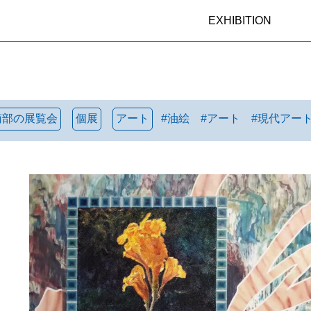
EXHIBITION
南部の展覧会
個展
アート
#
油絵
#
アート
#
現代アー