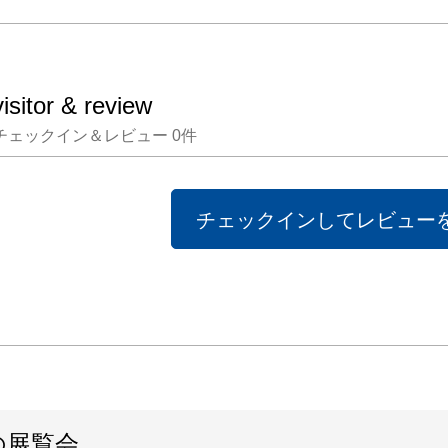
ーーー
［ステ
visitor & review
母の容
チェックイン＆レビュー
0
件
日、私
落ち着
のベン
チェックインしてレビュー
た。

1月の
は対照
ってい
視線の
した木
の展覧会
分かれ