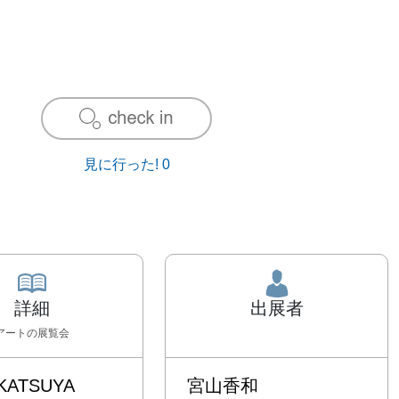
見に行った!
0
詳細
出展者
アート
の展覧会
ATSUYA 
宮山香和