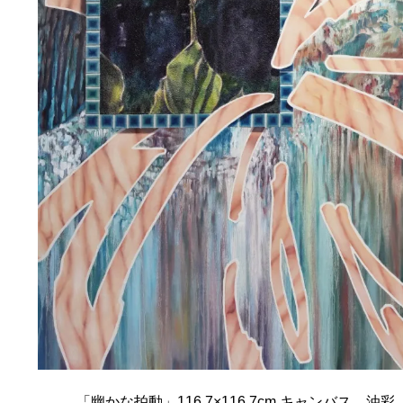
「幽かな拍動」116.7×116.7cm キャンバス、油彩
「Lagrange Point」60.6×80.3cm キャン
「餞」38.0×45.5cm キャンバス、油彩