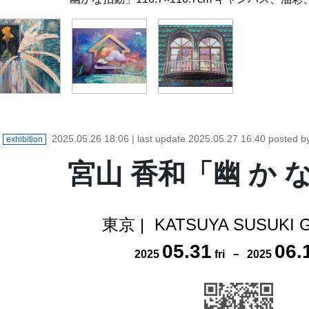
2025.05.26 18:06
| last update
2025.05.27 16:40
posted 
exhibition
宮山 香和「幽 か な
東京
|
KATSUYA SUSUKI 
05
.
31
06
.
2025
fri
－
2025