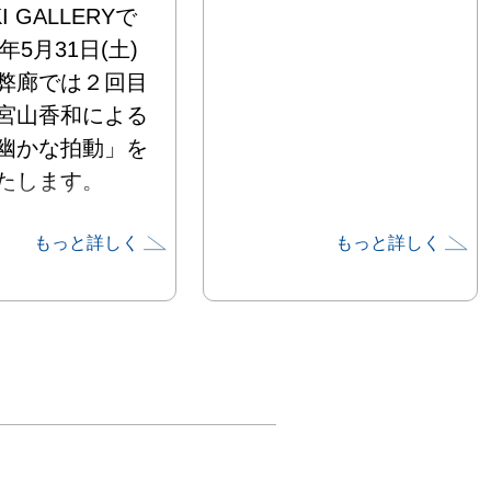
I GALLERYで
5年5月31日(土)
弊廊では２回目
宮山香和による
幽かな拍動」を
たします。

もっと詳しく
もっと詳しく
nto Mori」

病に冒されたと
実は、宮山にと
の言葉を突きつ
る事になりまし