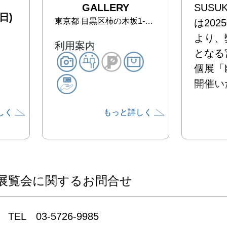
GALLERY
SUSUK
日)
東京都
目黒区柿の木坂1-32-17
は202
より、
利用案内
となる
個展「
開催い
しく
もっと詳しく
「Meme
身内が
いう現
ってこ
展覧会に関するお問合せ
けられ
た。

TEL　03-5726-9985
