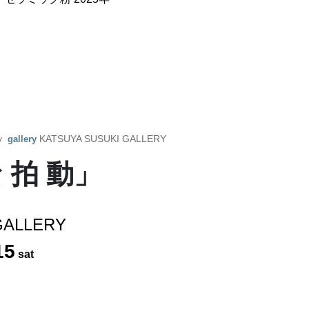
by
KATSUYA SUSUKI GALLERY
gallery
 拍 動」
GALLERY
15
sat