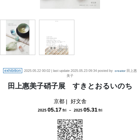
exhibition
2025.05.22 00:02
| last update
2025.05.23 09:34
posted by
田上惠
creator
美子
田上惠美子硝子展 すきとおるいのち
京都
|
好文舎
05
.
17
05
.
31
2025
fri
－
2025
fri