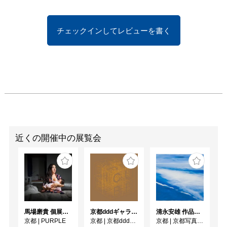
チェックインしてレビューを書く
近くの開催中の展覧会
馬場磨貴 個展 「DONOR」
京都dddギャラリー第252回企画展 GRAPHIC CUBE –シアターポスター DNPグラフィックデザイン・アーカイブより
清永安雄 作品展「Sea」
京都
|
PURPLE
京都
|
京都dddギャラリー
京都
|
京都写真美術館 ギャラリー・ジャパネスク