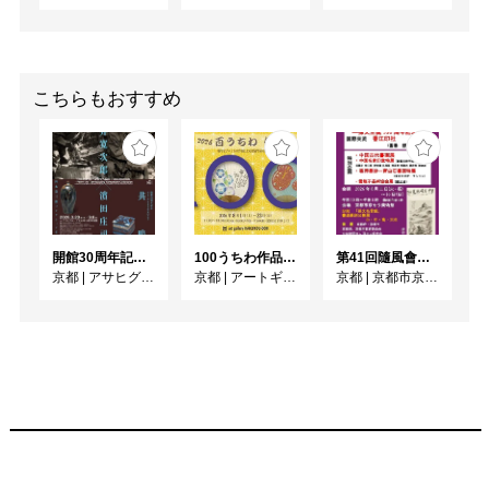
こちらもおすすめ
開館30周年記念 山本爲三郎・河井寬次郎没後60年記念 「共鳴 河井寬次郎 × 濱田庄司 ー山本爲三郎コレクションより」
100うちわ作品展2026
第41回隨風會書法篆刻展
京都
|
アサヒグループ大山崎山荘美術館
京都
|
アートギャラリー博宝堂
京都
|
京都市京セラ美術館