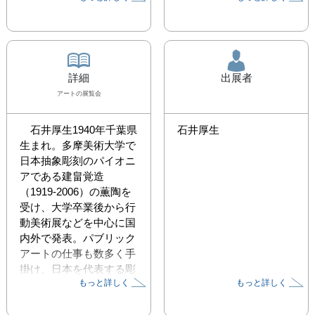
詳細
出展者
アート
の展覧会
　石井厚生1940年千葉県
石井厚生
生まれ。多摩美術大学で
日本抽象彫刻のパイオニ
アである建畠覚造
（1919-2006）の薫陶を
受け、大学卒業後から行
動美術展などを中心に国
内外で発表。パブリック
アートの仕事も数多く手
掛け、日本を代表する彫
もっと詳しく
もっと詳しく
刻家に贈られる中原悌二
郎賞優秀賞（1992）、本