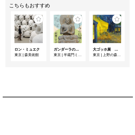
こちらもおすすめ
ロン・ミュエク
ガンダーラの仏像と仏伝ー釈尊のすがたー
大ゴッホ展 夜のカフェテラス
東京
|
森美術館
東京
|
半蔵門ミュージアム
東京
|
上野の森美術館