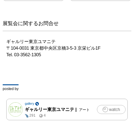
郷新賞（2005）を受賞す
るなど活躍しました。さ
らに2009年には三重県立
美術館 柳原義達記念館
展覧会に関するお問合せ
での個展を開催し、現在
も精力的に制作を続けて
います。

ギャルリー東京ユマニテ

　初期の金属作品や1980
〒104-0031 東京都中央区京橋3-5-3 京栄ビル1F

年代の石彫を経て、2000
Tel. 03-3562-1305　
年代からは赤レンガを素
材とした作品を発表。美
術批評家ハーバート・リ
ードの著書『近代彫刻
史』を裁断して混入した
posted by
モルタルで赤レンガを接
着し、円環、円盤、壺と
gallery
いった形を形成するな
ギャルリー東京ユマニテ
|
アート
ど、常に彫刻の根源を追
291
4
い求めてきた石井の強い
意志を感じ取ることがで
きます。
