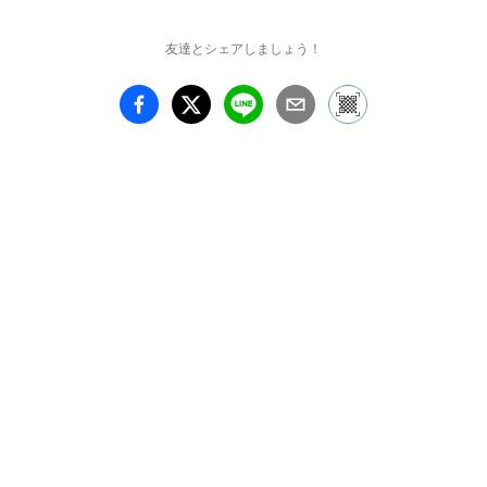
　当画廊では3回目とな
る本展では、以前より親
友達とシェアしましょう！
しんできたトラバーチン
（石灰華）や赤レンガを
組み合わせた自由でユー
モアあふれる作品が発表
されます。常に素材と向
き合い、真摯に彫刻を表
現してきた石井の新作を