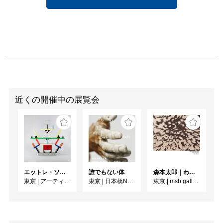
近くの開催中の展覧会
エットレ・ソットサス —魔法がはじまるとき、デザインは生まれる
誰でもない体
森本太郎｜わたしのパレイドリア
東京
|
アーティゾン美術館
東京
|
日本橋N11ギャラリー
東京
|
msb gallery