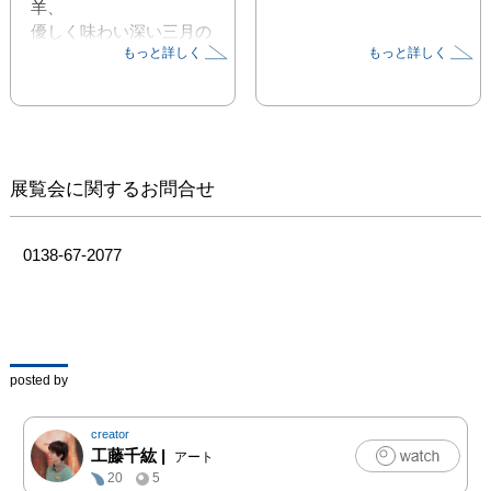
羊、

優しく味わい深い三月の
もっと詳しく
もっと詳しく
羊さんのお菓子たちを

思い浮かべながら考えま
した。

自然に手を動かして、心
地よく作れたものたちを

展覧会に関するお問合せ
持って行けたらと思って
0138-67-2077
posted by
creator
工藤千紘
|
アート
20
5