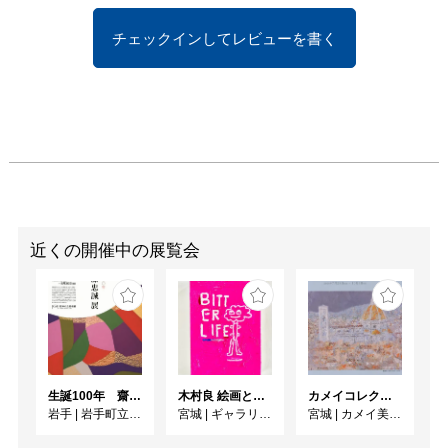
チェックインしてレビューを書く
近くの開催中の展覧会
生誕100年 齋藤忠誠展
木村良 絵画と作陶展「BITTER LIFE」
カメイコレクション展 Ⅱ期
岩手
|
岩手町立石神の丘美術館
宮城
|
ギャラリー ターンアラウンド
宮城
|
カメイ美術館