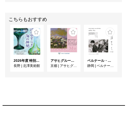
こちらもおすすめ
2026年度 特別展「ガレとドーム、アール･ヌーヴォーのガラス 水辺のやすらぎ、海の神秘」
アサヒグループ大山崎山荘美術館 開館30周年記念展「没後100年 クロード・モネ」
ベルナール・ビュフェと写真 ーカメラがとらえたビュフェとその時代、そして21 世紀へ
長野
|
北澤美術館
京都
|
アサヒグループ大山崎山荘美術館
静岡
|
ベルナール・ビュフェ美術館