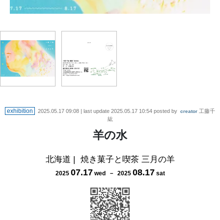
exhibition
2025.05.17 09:08
| last update
2025.05.17 10:54
posted by
工藤千
creator
紘
羊の水
北海道
|
焼き菓子と喫茶 三月の羊
07
.
17
08
.
17
2025
wed
－
2025
sat