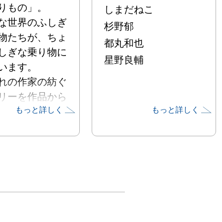
りもの」。

しまだねこ
な世界のふしぎ
杉野郁
物たちが、ちょ
都丸和也
しぎな乗り物に
星野良輔
います。

れの作家の紡ぐ
リーを作品から
もっと詳しく
もっと詳しく
がらお楽しみく


gram　
bisurusora

8goose8sio
