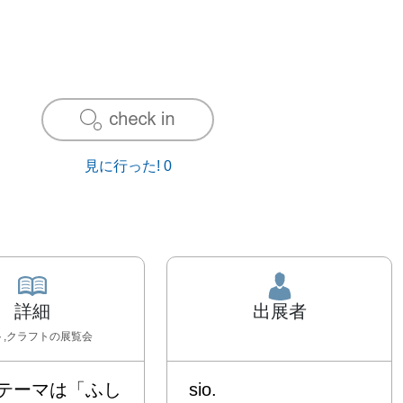
見に行った!
0
詳細
出展者
ト,クラフト
の展覧会
テーマは「ふし
sio.