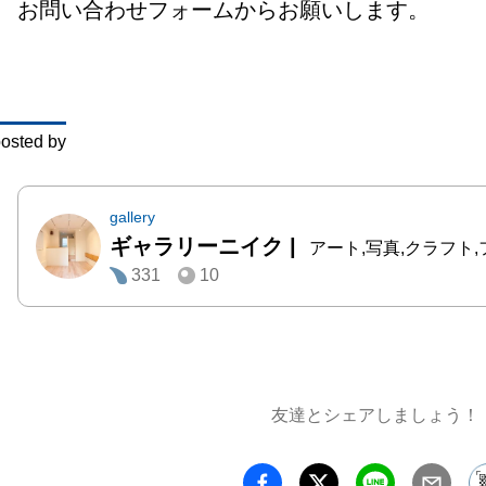
お問い合わせフォームからお願いします。
Insta
@sugin
X　@zu
しまだ
osted by
Insta
@shima
X　@sh
gallery
ギャラリーニイク
|
都丸和也
アート,写真,クラフト
331
10
Insta
@tomar
星野良輔
Insta
@ryosu
友達とシェアしましょう！