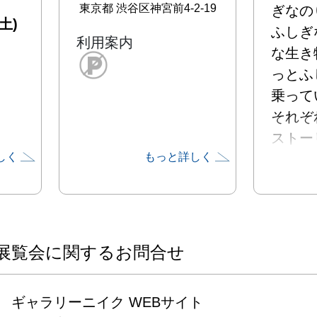
東京都
渋谷区神宮前4-2-19
ぎなの
土)
ふしぎ
利用案内
な生き
っとふ
乗って
それぞ
ストー
しく
もっと詳しく
感じな
ださい。
 ◾️作家紹介

sio.

Insta
展覧会に関するお問合せ
@sio.ta
X　@sio
ギャラリーニイク WEBサイト

杉野郁
