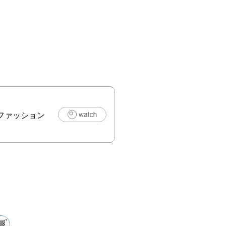
gram　
okaoru2000

min2000

ねこ

gram　
daneko

imaneko0428



,ファッション
gram　
u_kazuya



gram　
kehosino