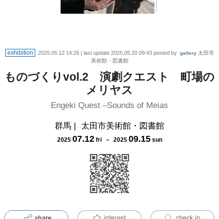
exhibition
2025.05.12 14:26
| last update
2025.05.20 09:43
posted by
太田市
gallery
美術館・図書館
ものづくりvol.2 演劇クエスト 町場の
メリヤス
Engeki Quest –Sounds of Meias
群馬
|
太田市美術館・図書館
07
.
12
09
.
15
2025
fri
－
2025
sun