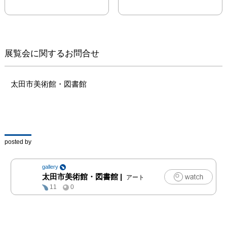
あなた自身が冒険者とな
って、実際の町を探検す
る遊歩型のアート・プロ
ジェクトです。2014年か
ら、アジア、ヨーロッ
展覧会に関するお問合せ
パ、アフリカの15の都市
で27作品が実施されてき
ました。orangcosong
太田市美術館・図書館
は、当館の依頼により太
田市に長期滞在して、戦
後太田で発展したメリヤ
ス（ニット）産業の歩み
を糸口にリサーチをおこ
posted by
ない、町を歩き回り、風
景や人の営みを眺め、人
gallery
の話に耳を傾け、28作目
太田市美術館・図書館
|
アート
となる《演劇クエスト町
11
0
場のメリヤス》＊を創作
しました。展示室には、
これまでの《演劇クエス
ト》のアーカイブや、今