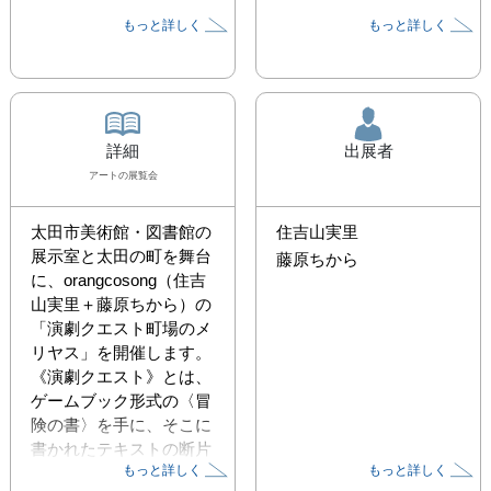
もっと詳しく
もっと詳しく
詳細
出展者
アート
の展覧会
太田市美術館・図書館の
住吉山実里
展示室と太田の町を舞台
藤原ちから
に、orangcosong（住吉
山実里＋藤原ちから）の
「演劇クエスト町場のメ
リヤス」を開催します。
《演劇クエスト》とは、
ゲームブック形式の〈冒
険の書〉を手に、そこに
書かれたテキストの断片
もっと詳しく
もっと詳しく
と選択肢を手がかりに、