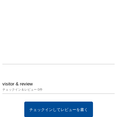
orang（人）と
kosong（空っぽ）をもと
に命名。2024年からは、
アソシエイト・メンバー
を迎え、コレクティブと
して活動している。
visitor & review
チェックイン＆レビュー
0
件
チェックインしてレビューを書く