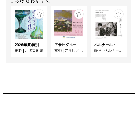
こちらもおすすめ
2026年度 特別展「ガレとドーム、アール･ヌーヴォーのガラス 水辺のやすらぎ、海の神秘」
アサヒグループ大山崎山荘美術館 開館30周年記念展「没後100年 クロード・モネ」
ベルナール・ビュフェと写真 ーカメラがとらえたビュフェとその時代、そして21 世紀へ
長野
|
北澤美術館
京都
|
アサヒグループ大山崎山荘美術館
静岡
|
ベルナール・ビュフェ美術館