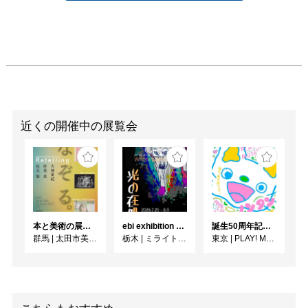
近くの開催中の展覧会
本と美術の展覧会vol.6 なぞる。
ebi exhibition "光の在処"
誕生50周年記念 ノンタン ずっとともだち !!!
群馬
|
太田市美術館・図書館
栃木
|
ミライト一条ギャラリースペース
東京
|
PLAY! MUSEUM