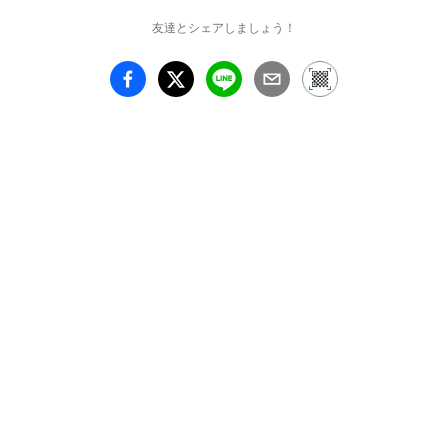
回のリサーチによって見
友達とシェアしましょう！
出された資料や映像など
が並びます。本展が、あ
なたとこの町との新たな
出会いとなることを願っ
て……「冒険に旅立つあ
なたへ。何に出会うかは
あなた次第。幸運を祈
る。」

orangcosong[オランコソ
ン]（住吉山実里＋藤原
ちから）
https://orangcosong.com

2019年結成。横浜を拠点
に、舞台芸術の経験をベ
ースにしながら、主に劇
場外でアートプロジェク
トをおこなっている。イ
ンドネシア語の