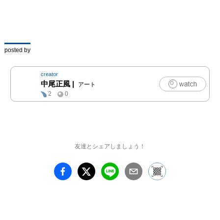
＿＿＿＿＿

【作家プロフィール】

posted by
中尾正風（なかお・まさ
かぜ）

creator
中尾正風
|
アート
1989年生まれ

2
0
福島県福島市出身

東京都在住

東京造形大学デザイン学
友達とシェアしましょう！
科 卒業

山田博之イラストレーシ
ョン講座 受講

店舗設計デザイン会社、
似顔絵制作会社を経て

2018年よりフリーのイラ