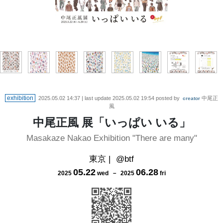
作品名：ボディビル
作品名：まくら投げ
作品名：アイドル
作品名：ゲレンデ
作家プロフィール
作品名：1989年
スケジュール
会場マップ
exhibition
2025.05.02 14:37
| last update
2025.05.02 19:54
posted by
中尾正
creator
風
中尾正風 展「いっぱい いる」
Masakaze Nakao Exhibition "There are many"
東京
|
@btf
05
.
22
06
.
28
2025
wed
－
2025
fri