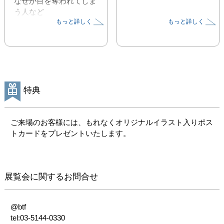
なぜか目を奪われてしま
う人など

もっと詳しく
もっと詳しく
計3,000人を超えるたく
さんの人々を描きまし
た。

一人ひとりの表情や何気
ない仕草は

お近くでご覧いただくこ
特典
とで、

より一層楽しめる作品に
仕上がっております。

ご来場のお客様には、もれなくオリジナルイラスト入りポス
トカードをプレゼントいたします。
〇作品点数 : 27点（新作
4点）

〇デジタル作画、ジーク
展覧会に関するお問合せ
レー印刷

〇展示作品やミニイラス
トの販売

@btf

tel:03-5144-0330
＿＿＿＿＿＿＿＿＿＿＿