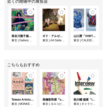
近くの開催中の展覧会
長谷川雅子個展「終わりなき森の美術館」
ギド・アルゼンチーニ写真展 『女性的宇宙』
⼭⼝歴「VORTEX」
東京
|
Gallery MUMON
東京
|
Art Gallery M84
東京
|
CALEIDO GINZA THE HUB
こちらもおすすめ
Taiwan Artists Cat Exhibition「猫幸福展」
高橋彩和展『asobo』
柏大輔 個展「Interview」
東京
|
MONKEY GALLERY
東京
|
ヨロコビtoギャラリー
東京
|
ギャラリー・パリオ