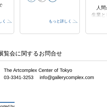
で
　人間
生業と
しく
もっと詳しく
ら、科
た現代
活のそ
物の存
　農業
展覧会に関するお問合せ
衣食住
外に、
The Artcomplex Center of Tokyo

芸術の
03-3341-3253 　info@gallerycomplex.com
多くの
てきま
近年で
物療法
osted by