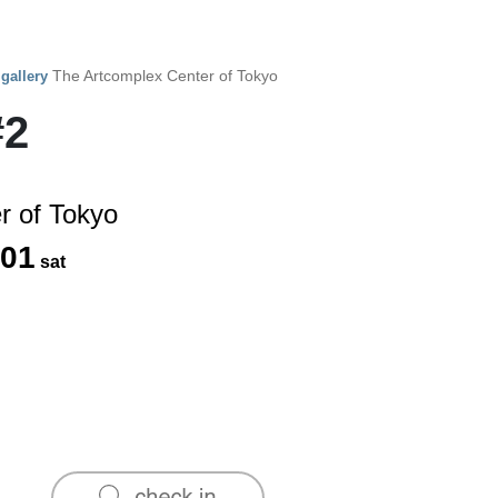
y
The Artcomplex Center of Tokyo
gallery
#2
r of Tokyo
01
sat