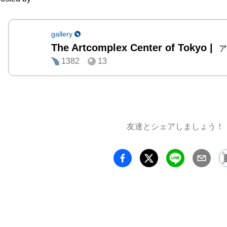
との関
み込ま
ました。
gallery
The Artcomplex Center of Tokyo
|
　時に
ア
1382
13
も、そ
生活を
ち。

　本展
人の営
友達とシェアしましょう！
ーマに
いたし