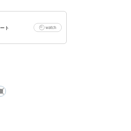
わりが医療に組
れるまでになり


翻弄されながら
ート
れでも尚植物と
共にする私た
では、「植物と
み・共存」をテ
した作品を募集
ます。