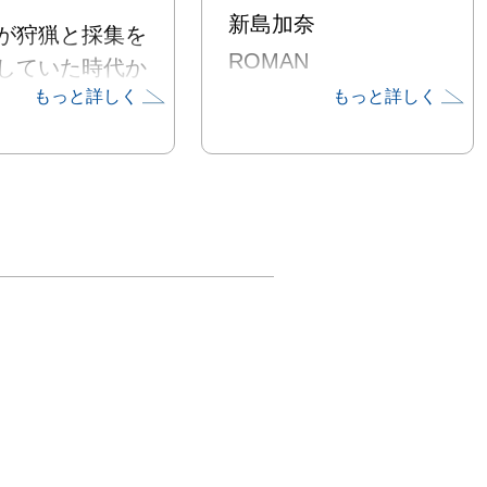
新島加奈
が狩猟と採集を
ROMAN
していた時代か
もっと詳しく
もっと詳しく
学技術の発展し
に至るまで、生
ばにはいつも植
在があります。

や林業、我々の
に関わること以
和歌や絵画など
分野でも植物は
表現に用いられ
した。

は園芸療法や植
といった、自然