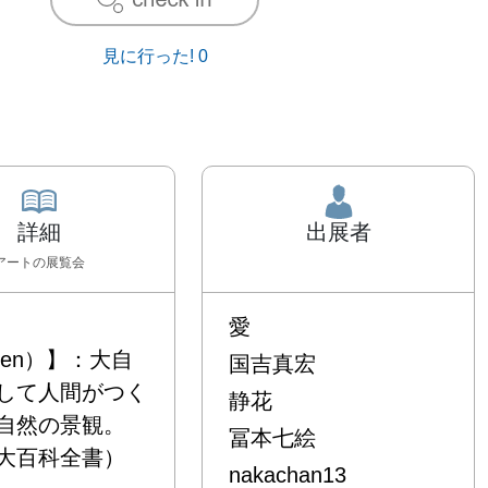
見に行った!
0
詳細
出展者
アート
の展覧会
愛
den）】：大自
国吉真宏
して人間がつく
静花
自然の景観。
冨本七絵
大百科全書）

nakachan13