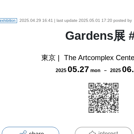
2025.04.29 16:41
| last update
2025.05.01 17:20
posted b
exhibition
Gardens展 
東京
|
The Artcomplex Cente
05
.
27
06
.
2025
mon
－
2025