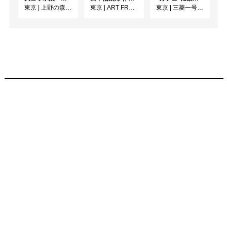
東京
|
上野の森美術館
東京
|
ART FRONT GALLERY
東京
|
三菱一号館美術館