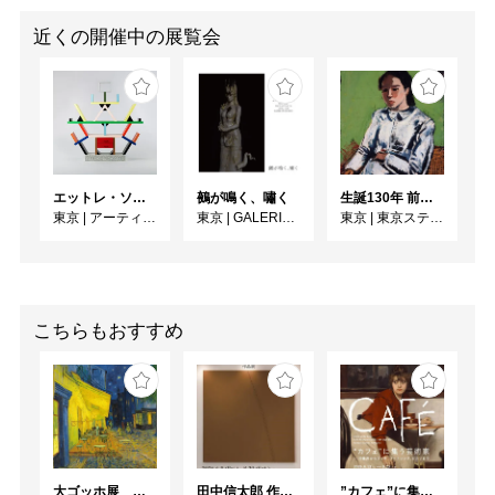
近くの開催中の展覧会
エットレ・ソットサス —魔法がはじまるとき、デザインは生まれる
鵺が鳴く、嘯く
生誕130年 前田寛治 ポエジイとレアリスム 一九三〇年協会設立100年
東京
|
アーティゾン美術館
東京
|
GALERIE SOL
東京
|
東京ステーションギャラリー
こちらもおすすめ
大ゴッホ展 夜のカフェテラス
田中信太郎 作品展
”カフェ”に集う芸術家 ー印象派からゴッホ、ロートレック、ピカソまで