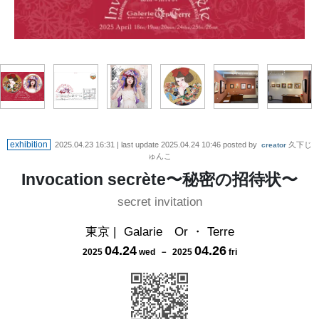
exhibition
2025.04.23 16:31
| last update
2025.04.24 10:46
posted by
久下じ
creator
ゅんこ
Invocation secrète〜秘密の招待状〜
secret invitation
東京
|
Galarie Or ・ Terre
04
.
24
04
.
26
2025
wed
－
2025
fri