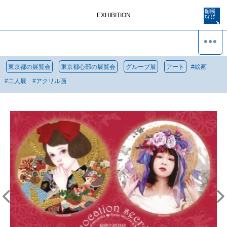
EXHIBITION
東京都の展覧会
東京都心部の展覧会
グループ展
アート
#
絵画
#
二人展
#
アクリル画