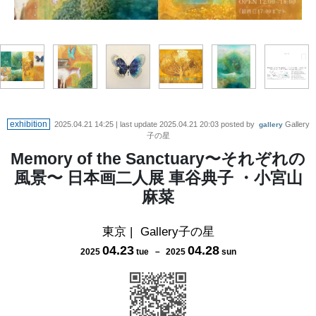
exhibition
2025.04.21 14:25
| last update
2025.04.21 20:03
posted by
Gallery
gallery
子の星
Memory of the Sanctuary〜それぞれの
風景〜 日本画二人展 車谷典子 ・小宮山
麻菜
東京
|
Gallery子の星
04
.
23
04
.
28
2025
tue
－
2025
sun