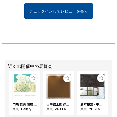
チェックインしてレビューを書く
近くの開催中の展覧会
門馬 英美 個展 Summer Breeze
田中信太郎 作品展
倉本裕梨・中川晶子「対岸の眼下に」
東京
|
Gallery子の星
東京
|
ART FRONT GALLERY
東京
|
YUGEN Gallery