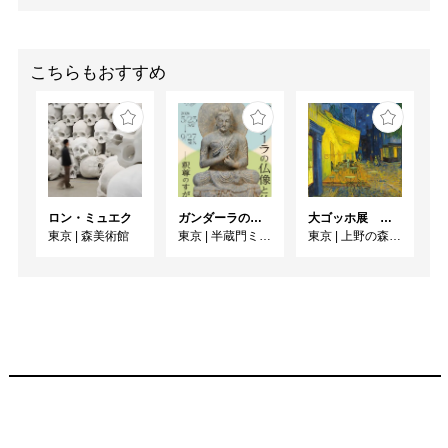
こちらもおすすめ
ロン・ミュエク
ガンダーラの仏像と仏伝ー釈尊のすがたー
大ゴッホ展 夜のカフェテラス
東京
|
森美術館
東京
|
半蔵門ミュージアム
東京
|
上野の森美術館