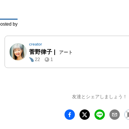
osted by
creator
菅野律子
|
アート
22
1
友達とシェアしましょう！