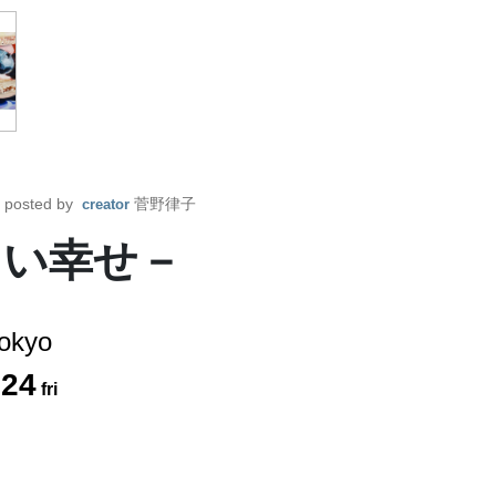
posted by
菅野律子
creator
しい幸せ－
okyo
.
24
fri