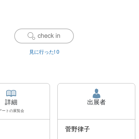
見に行った!
0
詳細
出展者
アート
の展覧会
菅野律子