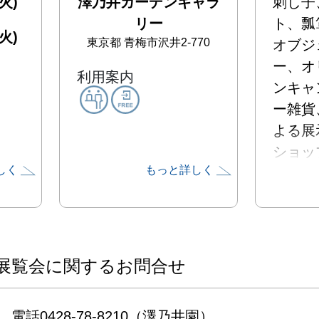
火)
澤乃井ガーデンギャラ
刺し子
リー
ト、瓢
火)
東京都
青梅市沢井2-770
オブジ
ー、オ
利用案内
ンキャ
ー雑貨
よる展
ショッ
しく
もっと詳しく
展覧会に関するお問合せ
電話0428-78-8210（澤乃井園）