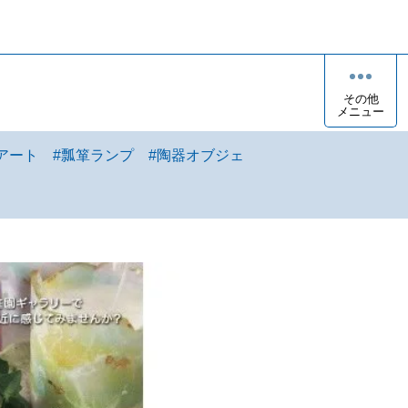
その他
メニュー
アート
#
瓢箪ランプ
#
陶器オブジェ