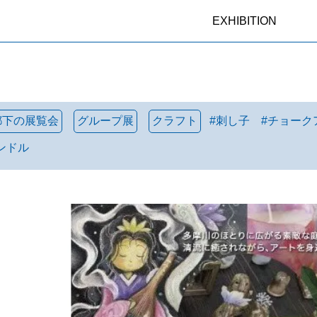
EXHIBITION
都下の展覧会
グループ展
クラフト
#
刺し子
#
チョーク
ンドル