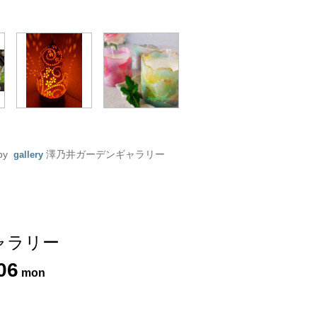
 by
澤乃井ガーデンギャラリー
gallery
ャラリー
06
mon