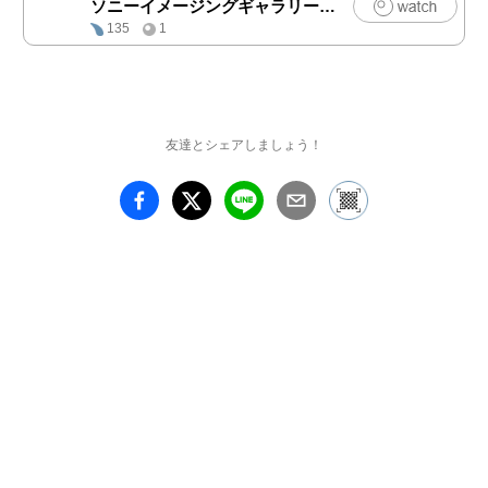
ソニーイメージングギャラリー
|
写真
ボーイ)」「Fat Man(フ
135
1
ァットマン)」と呼ばれ
ていたのと同様に、気ま
ぐれで無邪気な名前の裏
には恐ろしさが潜んでい
る。

友達とシェアしましょう！
私は2008年から、無人島
だった父島に最初に入植
した欧米系島民の子孫た
ちを撮り続け、2021年に
彼らのアイデンティティ
ーをまとめた『The 
Bonin Islanders』を発表
した。彼らは占領時代に
父島へ戻ることを許され
た数少ない人々である。
「空白の23年」ともいわ
れるこの時代の出来事を
知るには、彼らの記憶を