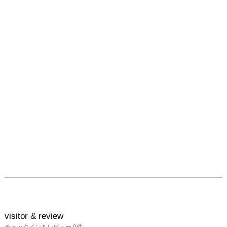
頼るしかない。父島の核
兵器配備についても、当
時島にいた欧米系島民の
証言をもとにアメリカの
研究者ロバート・ノリス
らが明らかにした。私自
身も彼らとの交流を通じ
て、核の配備や貯蔵施設
の存在を知ることとなっ
た。

戦時中、要塞島となった
父島には、地下壕や大砲
跡など多くの戦跡が残存
している。しかし、それ
らは今、時間と共に朽ち
つつある。約半世紀前に
アメリカ軍が去り、かつ
て核弾頭が貯蔵されてい
た施設も今は空となり、
visitor & review
そこには、ただ「虚」だ