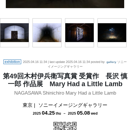
exhibition
2025.04.16 11:34
| last update
2025.04.16 11:34
posted by
ソニー
gallery
イメージングギャラリー
第49回木村伊兵衛写真賞 受賞作 長沢 慎
一郎 作品展 Mary Had a Little Lamb
NAGASAWA Shinichiro Mary Had a Little Lamb
東京
|
ソニーイメージングギャラリー
04
.
25
05
.
08
2025
thu
－
2025
wed