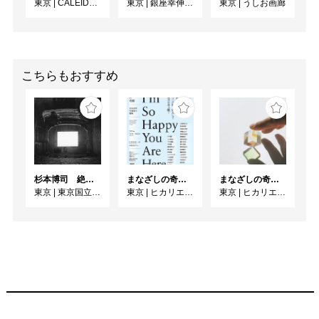
東京
|
CALEIDO GINZA THE HUB
東京
|
銀座幸伸ギャラリー
東京
|
うしお画廊
こちらもおすすめ
杉本博司 絶滅写真
まなざしの奇跡 日本女性写真家の冒険
まなざしの奇跡 日本女性写真家の冒険
東京
|
東京国立近代美術館
東京
|
ヒカリエホール
東京
|
ヒカリエホール