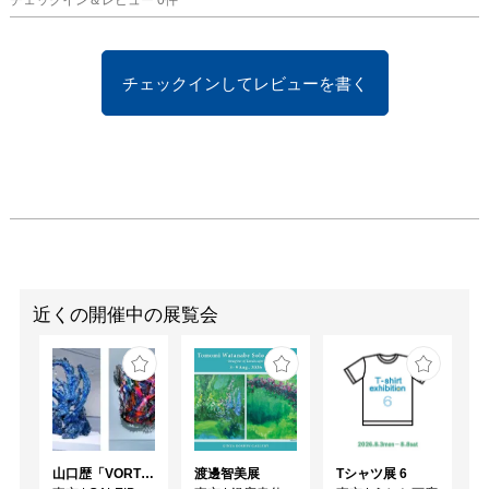
チェックイン＆レビュー
0
件
けが残されていた。私は
その場所に宿る記憶に光
を当て、問いを投げかけ
チェックインしてレビューを書く
る。今なお続く核の脅威
と向き合うための視座と
して。

長沢 慎一郎
近くの開催中の展覧会
⼭⼝歴「VORTEX」
渡邊智美展
Tシャツ展 6