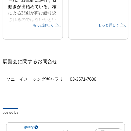
され、核軍縮に逆行する
動きが出始めている。核
による悲劇が再び繰り返
されるのではないかとい
もっと詳しく
もっと詳しく
う不安がよぎる。

第二次世界大戦後、アメ
リカは「抑止力」という
名のもとに世界各地へ核
兵器を配備した。その一
展覧会に関するお問合せ
つが、日本の小笠原諸
島・父島にあった。戦後
23年間に及ぶアメリカ海
ソニーイメージングギャラリー  03-3571-7606
軍による占領の下、この
島には秘密裏に核弾頭が
配備され、その核貯蔵施
設には「Mary Had a 
Little Lamb」という名が
posted by
つけられていた。広島・
長崎に投下された原子爆
gallery
弾が「Little Boy(リトル