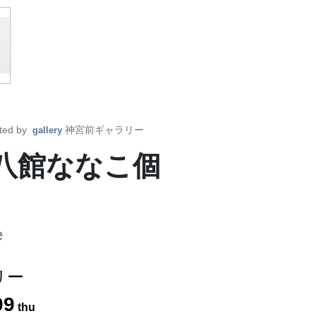
ted by
神宮前ギャラリー
gallery
re〜八館ななこ個
e
リー
09
thu