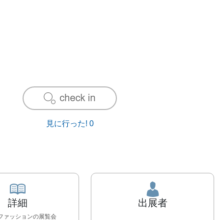
見に行った!
0
詳細
出展者
,ファッション
の展覧会