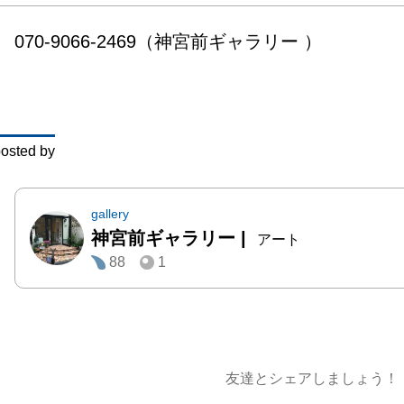
070-9066-2469（神宮前ギャラリー ）
今回、
定のポ
アを開催
osted by
202
や新刊
ズを携
gallery
神宮前ギャラリー
|
さまを
アート
88
1
なす詩
内しま
友達とシェアしましょう！