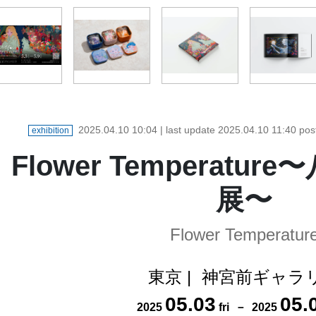
2025.04.10 10:04
| last update
2025.04.10 11:40
pos
exhibition
Flower Temperatu
展〜
Flower Temperatur
東京
|
神宮前ギャラ
05
.
03
05
.
2025
fri
－
2025