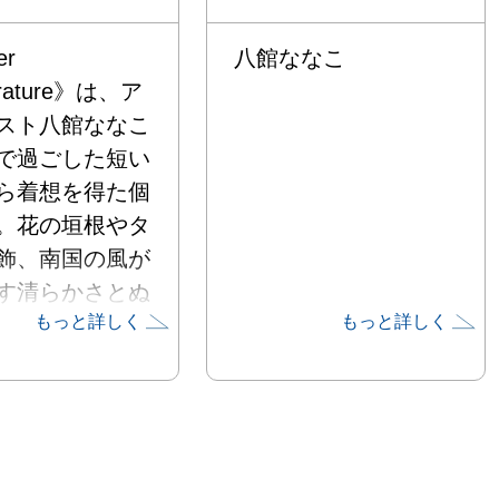
r 
八館ななこ
rature》は、ア
スト八館ななこ
で過ごした短い
ら着想を得た個
。花の垣根やタ
飾、南国の風が
す清らかさとぬ
もっと詳しく
もっと詳しく
――彼女は台南
と日常の風景を
筆致で描き出
的なビジュアル
へと昇華させま