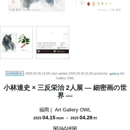
exhibition
2025.03.25 14:58
| last update
2025.03.30 21:06
posted by
Art
gallery
Gallery OWL
小林達史 × 三反栄治 2人展 ― 細密画の世
界 ―
福岡
|
Art Gallery OWL
04
.
15
04
.
26
2025
mon
－
2025
fri