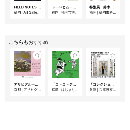
FIELD NOTES - 研究録 -
トーベとムーミン展 ～とっておきのものを探 しに～
特別展 鈴木のりたけ「大ピンチ展！」
福岡
|
Art Gallery OWL
福岡
|
福岡市美術館
福岡
|
福岡市科学館3階企画展示室
こちらもおすすめ
アサヒグループ大山崎山荘美術館 開館30周年記念展「没後100年 クロード・モネ」
「コトコトジャーニー」
「コレクション展Ⅰ 中原佑介の言葉－コレクションを見るあたらしい眼」
京都
|
アサヒグループ大山崎山荘美術館
福島
|
はじまりの美術館
兵庫
|
兵庫県立美術館