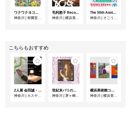
ワクワクヨコハマ
毛利悠子 Recompose ー 第60回ヴェネチア・ビエンナーレ日本館帰国展
The 50th Anniversary OSAMU GOODS 展
神奈川
|
有隣堂GALLERY
神奈川
|
横浜美術館
神奈川
|
そごう美術館
こちらもおすすめ
2人展 会田誠・岡田裕子
世紀末パリの煌めき ーOGATAコレクションにみるミュシャ、シェレ、ロートレック
横浜美術館コレクション展 海をこえてゆく彼女
神奈川
|
カスヤの森現代美術館
神奈川
|
茅ヶ崎市美術館
神奈川
|
横浜美術館