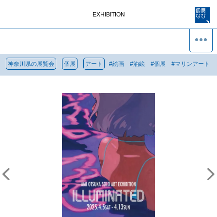
EXHIBITION
神奈川県の展覧会
個展
アート
#
絵画
#
油絵
#
個展
#
マリンアート