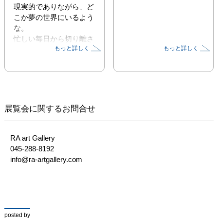
現実的でありながら、ど
こか夢の世界にいるよう
な。

忙しい毎日から切り離さ
もっと詳しく
もっと詳しく
れた彼女の世界は、疲れ
切った体と精神にバカン
スに行ったような解放感
やビーチで見る夕日のよ
うなゆっくり流れる時間
を同時に感じさせてくれ
展覧会に関するお問合せ
ます。​​

RA art Gallery

【Artist Message】

045-288-8192

今回の個展のタイトル
info@ra-artgallery.com
「ILLUMINATED」は、
光に照らされた・物事を
はっきりさせる・明解に
するという意味がありま
す。

posted by