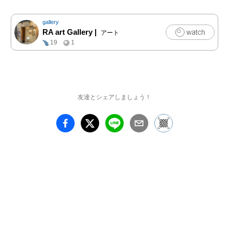
昨年から始めた油絵をよ
りはっきりと自分のアー
gallery
トに落とし込み、光が当
RA art Gallery
|
アート
たり世の中に拡がるよう
19
1
にという願いが込められ
ています。

ぜひ新たな光の世界観を
見に来て頂けたら嬉しい
です。

友達とシェアしましょう！
【Profile】

1988年　神奈川県湘南出
身。

「SUBARU」にてクレイ
モデラーとして活躍後、
沖縄県に移住し青い海と
広い空からインスピレー
ションを受けて描き始め
る。

デザイナーとしても活動