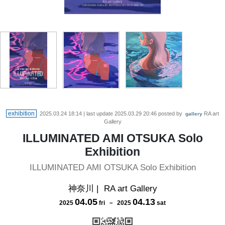
exhibition
2025.03.24 18:14
| last update
2025.03.29 20:46
posted by
RA art
gallery
Gallery
ILLUMINATED AMI OTSUKA Solo
Exhibition
ILLUMINATED AMI OTSUKA Solo Exhibition
神奈川
|
RA art Gallery
04
.
05
04
.
13
2025
fri
－
2025
sat