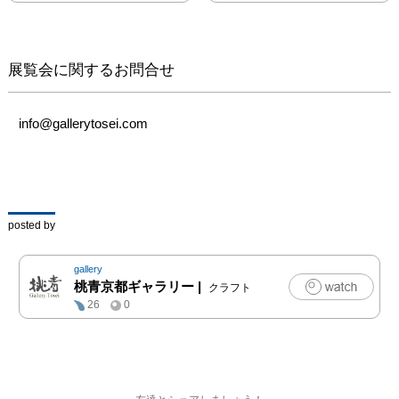
封じてきたさまざまな事
象を題材に、個性的なオ
ブジェ作品を制作してい
ます。また、器をコミュ
展覧会に関するお問合せ
ニケーションツールと捉
え、作品を通じて、もの
づくりからストーリーや
info@gallerytosei.com
体験等新たな価値の創出
へと広げることを目指し
ています。

本展では、器とオブジェ
の双方を通じて、今村が
posted by
見出す“現代の神話”の世
界をご体感いただけま
gallery
す。ぜひご高覧くださ
桃青京都ギャラリー
|
クラフト
26
0