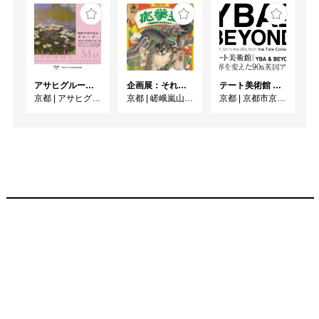
アサヒグループ大山崎山荘美術館 開館30周年記念展「没後100年 クロード・モネ」
企画展：それいけ！ 応挙塾 －円山応挙とその弟子たち－
テート美術館 ― YBA & BEYOND 世界を変えた90s英国アート
京都
|
アサヒグループ大山崎山荘美術館
京都
|
嵯峨嵐山文華館
京都
|
京都市京セラ美術館