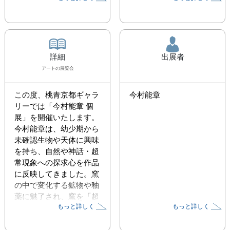
詳細
出展者
アート
の展覧会
この度、桃青京都ギャラ
今村能章
リーでは「今村能章 個
展」を開催いたします。

今村能章は、幼少期から
未確認生物や天体に興味
を持ち、自然や神話・超
常現象への探求心を作品
に反映してきました。窯
の中で変化する鉱物や釉
薬に魅了され、窯を「超
もっと詳しく
もっと詳しく
常現象発生装置」と捉
え、好奇心や現代社会が