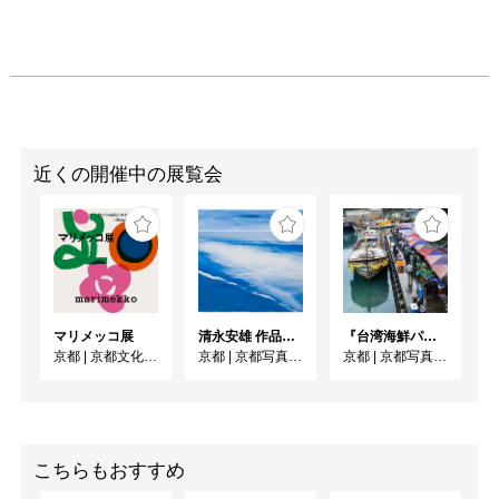
近くの開催中の展覧会
マリメッコ展
清永安雄 作品展「Sea」
『台湾海鮮パラダイス』出版記念 清永安雄 写真展
京都
|
京都文化博物館
京都
|
京都写真美術館 ギャラリー・ジャパネスク
京都
|
京都写真美術館 ギャラリー・ジャパネスク
こちらもおすすめ