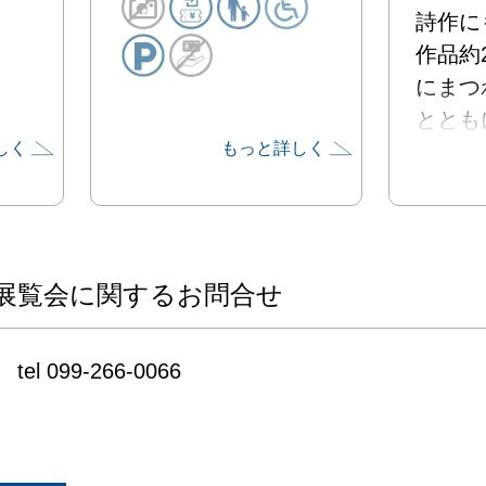
詩作に
作品約
にまつ
ととも
しく
もっと詳しく
て、長
わたり
学作家
書を展
展覧会に関するお問合せ
tel 099-266-0066