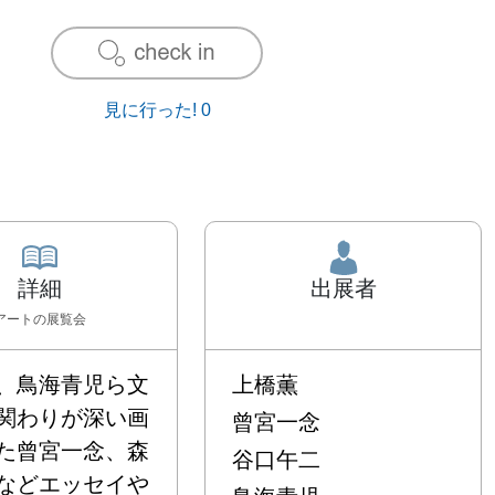
見に行った!
0
詳細
出展者
アート
の展覧会
、鳥海青児ら文
上橋薫
関わりが深い画
曾宮一念
た曾宮一念、森
谷口午二
などエッセイや