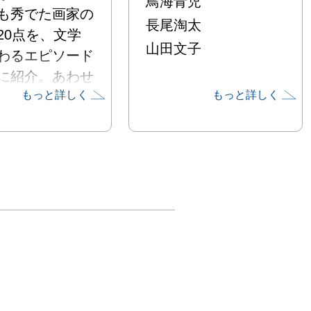
鳥海青児
も秀でた画家の
長尾淘太
20点を、文学
山田文子
わるエピソード
に紹介。あわせ
もっと詳しく
もっと詳しく
尾淘太が長年に
師事した児童文
 椋鳩十による
示する。