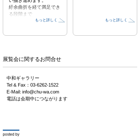
い描き進めます。

紆余曲折を経て満足でき
る段階まで

もっと詳しく
もっと詳しく
じっくり絵が育つのを待
つのです。

本展ではプリミティブな
創作を続けながら到達し
た

高次元な表現の油彩画12
展覧会に関するお問合せ
点を発表いたします。

さらに技法が進化したガ
ラス絵展との

中和ギャラリー

同時開催をお楽しみくだ
Tel & Fax：03-6262-1522

さい。
E-Mail: info@chu-wa.com 

電話は会期中につながります
posted by