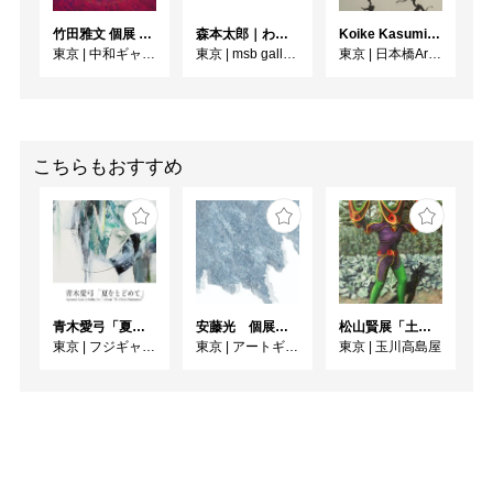
竹田雅文 個展 －Jam Service Exhibition－
森本太郎｜わたしのパレイドリア
Koike Kasumi Web個展 ラ・ダンス
東京
|
中和ギャラリー
東京
|
msb gallery
東京
|
日本橋Art.jp
こちらもおすすめ
青木愛弓「夏をとどめて」
安藤光 個展『ドローイング細密画展2026』
松山賢展「土偶怪人、土器文様画」
東京
|
フジギャラリー新宿
東京
|
アートギャラリー絵の具箱
東京
|
玉川高島屋