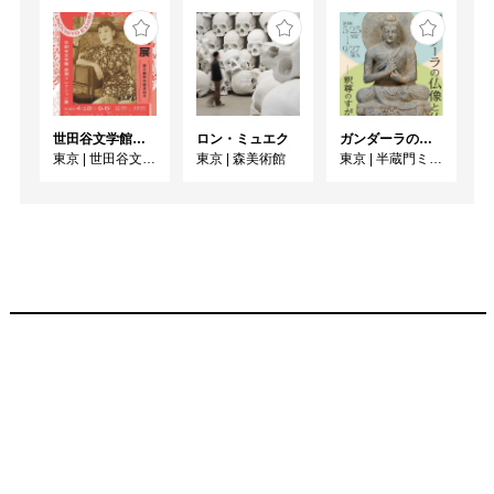
世田谷文学館コレクション展 没後30年 宇野千代展
ロン・ミュエク
ガンダーラの仏像と仏伝ー釈尊のすがたー
東京
|
世田谷文学館
東京
|
森美術館
東京
|
半蔵門ミュージアム