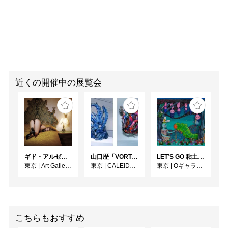
近くの開催中の展覧会
ギド・アルゼンチーニ写真展 『女性的宇宙』
⼭⼝歴「VORTEX」
LET’S GO 粘土（クレイ）ジ−
東京
|
Art Gallery M84
東京
|
CALEIDO GINZA THE HUB
東京
|
Oギャラリー
こちらもおすすめ