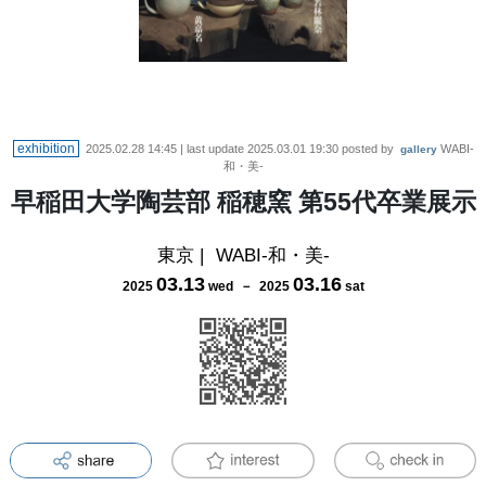
exhibition
2025.02.28 14:45
| last update
2025.03.01 19:30
posted by
WABI-
gallery
和・美-
早稲田大学陶芸部 稲穂窯 第55代卒業展示
東京
|
WABI-和・美-
03
.
13
03
.
16
2025
wed
－
2025
sat