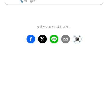
69
5
落ちる) は、空間構成を
試験的にネット上で行っ
たプラン展示「When I 
was born when I was 
born」とパラレルに観る
友達とシェアしましょう！
ことができる展覧会でし
た。 

現実世界のものの在り方
や振る舞いを規定してい
る「重力」を、最少の手
つきですり替えた
「Anything will slip off / If 
cut diagonally」は、展覧
会の構成要素が日常に見
受けられるモノであるた
め観賞者に既視感を与え
るものの、ニュートン力
学に支配された世界では
起こり得ない状況を、極
めてアナログな手法で作