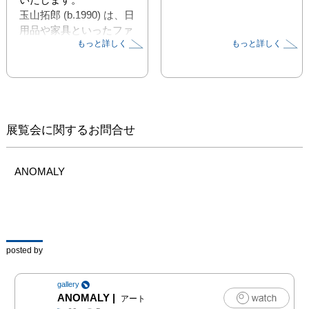
玉山拓郎 (b.1990) は、日
用品や家具といったファ
もっと詳しく
もっと詳しく
ウンド・オブジェクトを
用いたスカルプチャー、
重力のズレを模倣した展
示構成、映像や音響、そ
して鮮烈な照明（または
無照明）によって絵画的
展覧会に関するお問合せ
空間を創出するなど、最
小の異化によって空間体
験そのものをダイナミッ
ANOMALY
クに変えるアーティスト
です。

2021年7月、ANOMALY
にて開催された玉山初の
posted by
大規模な個展「Anything 
will slip off /

gallery
 If cut diagonally」(斜め
ANOMALY
|
アート
に切れば／何もかも滑り