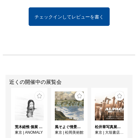
て傾く水平線の映像、な
どが空間全体に広がり、
チェックインしてレビューを書く
空間感覚をずらしてみせ
ました。

谷口吉生設計の豊田市美
術館で現在開催中の玉山
の個展「FLOOR」は、
５つある展示室全体を貫
くかたちで「巨大なただ
一つの物体」のみを展示
するという、前例のない
近くの開催中の展覧会
挑戦的な展覧会です。こ
れまで、光を完璧にコン
トロールしインスタレー
ションを行ってきた玉山
が、豊田市美術館の展示
室に降り注ぐ自然光を能
荒木経惟 個展 アラーキー「愛の皮膜」
風そよぐ情景 ヴィクトリア朝絵画・フランス印象派
松井章写真展「アルパカ ～ペルー・アンデスに生きる～」
動的に受け入れていま
東京
|
ANOMALY
東京
|
松岡美術館
東京
|
大垣書店麻布台ヒルズ店 Ehon GALLERY
す。 
