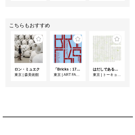
その結果、光によって空
間が時間軸を帯び、日の
移ろいに応じて変化する
光が、さまざまな様相で
こちらもおすすめ
空間を照らし出します。
作品と空間は、現実その
もののシェイプを超え、
異なる存在感を放ちなが
ら、刻々と変化しつつ現
れます。 

ロン・ミュエク
「Bricks：17人のかたち」
はだしであるく [トーキョーアーツアンドスペースレジデンス2026 成果発表展 ]
この展覧会では、誰も同
東京
|
森美術館
東京
|
ART FACTORY城南島
東京
|
トーキョーアーツアンドスペース本郷
じ作品体験をすることは
ないかもしれません。個
別の体験を可能にするこ
の展示は、かつて完璧に
空間をコントロールして
いた玉山が、その手を離
すことで、自然、すなわ
ち太陽の傾きや地球の自
転、ひいては「時間」を