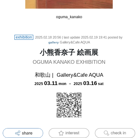
oguma_kanako
exhibition
2025.02.18 20:56
| last update
2025.02.19 19:41
posted by
Gallery&Cafe AQUA
gallery
小熊香奈子 絵画展
OGUMA KANAKO EXHIBITION
和歌山
|
Gallery&Cafe AQUA
03
.
11
03
.
16
2025
mon
－
2025
sat