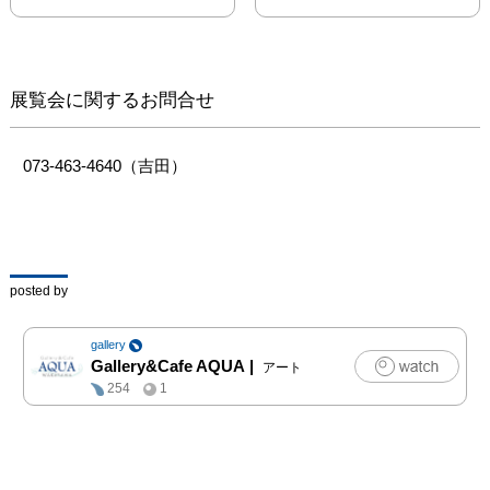
せん。うちの猫は「キジ
トラ」という焦げ茶に黒
の縞模様の入ったポピュ
ラーな柄の猫です。そん
展覧会に関するお問合せ
なキジトラ猫の持つ複雑
な色味や柄、柔らかく艷
やかな被毛の感触を日本
073-463-4640（吉田）
画の画材を使って表現す
ることに腐心しておりま
す。

和の画材による和の猫の
表現をお楽しみいただけ
posted by
ましたら幸いです。

gallery
Gallery&Cafe AQUA

Gallery&Cafe AQUA
|
アート
073-463-4640

254
1
https://www.gc-
aqua.com/ 