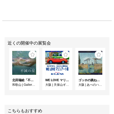
近くの開催中の展覧会
北田瑞絵「不滅の星」
WE LOVE マリンアート展 ～海の絵で癒されよう～
ゴッホの跳ね橋と印象派の画家たち ヴァルラフ＝リヒャルツ美術館所蔵
和歌山
|
Gallery&Cafe AQUA
大阪
|
天保山ギャラリー
大阪
|
あべのハルカス美術館
こちらもおすすめ