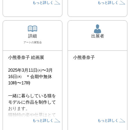
もっと詳しく
もっと詳しく
詳細
出展者
アート
の展覧会
小熊香奈子 絵画展

小熊香奈子
2025年3月11日㈫〜3月
16日㈭　＊会期中無休

10時〜17時

一緒に暮らしている猫を
モデルに作品を制作して
おります。

猫独特の姿や仕草はとて
もっと詳しく
もっと詳しく
も愛おしく、毎日見てい
ても飽きることがありま