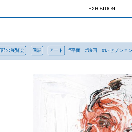
EXHIBITION
西部の展覧会
個展
アート
#
平面
#
絵画
#
レセプショ