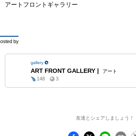
アートフロントギャラリー
of Dan
第⼆期：
⽇（⾦）
（⽇）
osted by
「Dans
gallery
ART FRONT GALLERY
|
今回の
アート
148
3
「Dan
クァ)
⼾部七
を発表
友達とシェアしましょう！
テーマ

「Dan