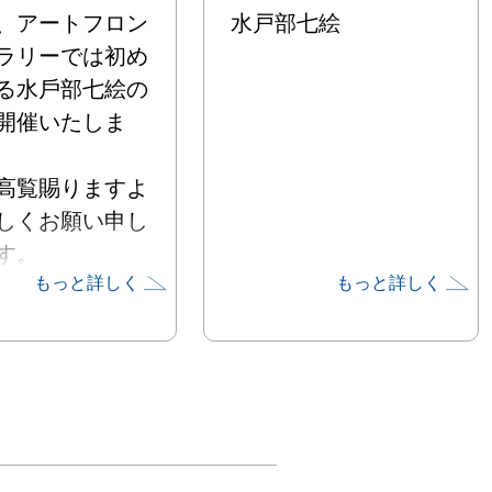
、アートフロン
水戸部七絵
ラリーでは初め
る⽔⼾部七絵の
開催いたしま
⾼覧賜りますよ
しくお願い申し
す。

もっと詳しく
もっと詳しく
の個展は、会期
つに分けて開催し
2025年3⽉5
-3⽉16⽇
予定)「Study 