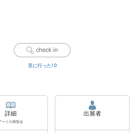
見に行った!
0
詳細
出展者
アート
の展覧会