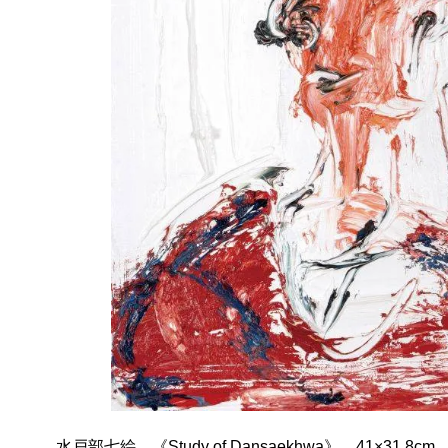
水戸部七絵 《Study of Dansaekhwa》 41×31.8
参考イメージ 2024 Photo by Hayato W