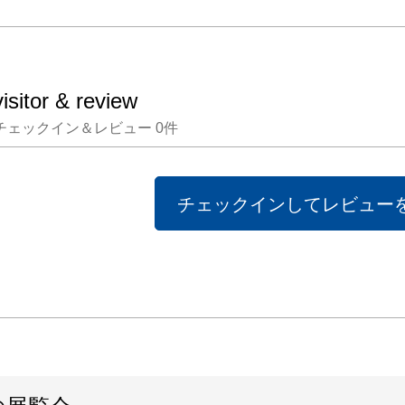
絵画と
く、⾊
で、よ
visitor & review
体的に
チェックイン＆レビュー
0
件
が多い

ように
⽔⼾部
チェックインしてレビュー
「Dan
2024
かけて
州のヨ
（Youn
of Con
のレジ
した。