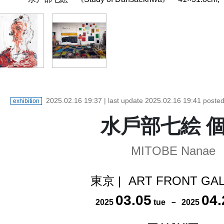
2025.02.16 19:37
| last update
2025.02.16 19:41
poste
exhibition
⽔⼾部七絵 
MITOBE Nanae
東京
|
ART FRONT GA
03
.
05
04
.
2025
tue
－
2025