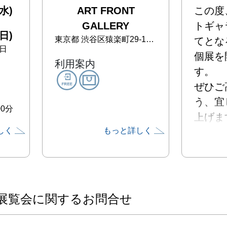
水)
ART FRONT
この度
GALLERY
トギャ
日)
東京都
渋谷区猿楽町29-18 ヒルサイドテラス A 棟
てとな
日
個展を
利用案内
す。

ぜひご
う、宜
00分
上げま
しく
もっと詳しく
※今回
を2 
ます。

第⼀期：
展覧会に関するお問合せ
⽇（⽔）
（⽇）(