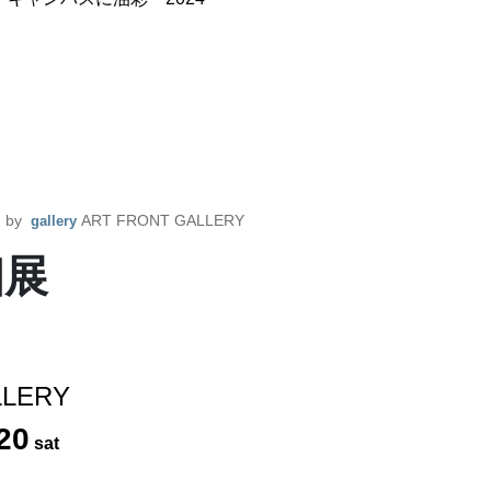
d by
ART FRONT GALLERY
gallery
個展
LLERY
20
sat