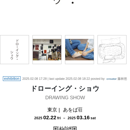
戸田 祥子「足の共有」パフォーマンス、2024年 photo by Yukie
藤林 悠「ドローイング」iPad、2024年
武田 龍「スタジオの壁」2020~2024年
YOSHIZAKI
exhibition
2025.02.08 17:28
| last update
2025.02.08 18:22
posted by
藤林悠
creator
ドローイング・ショウ
DRAWING SHOW
東京
|
あをば荘
02
.
22
03
.
16
2025
fri
－
2025
sat