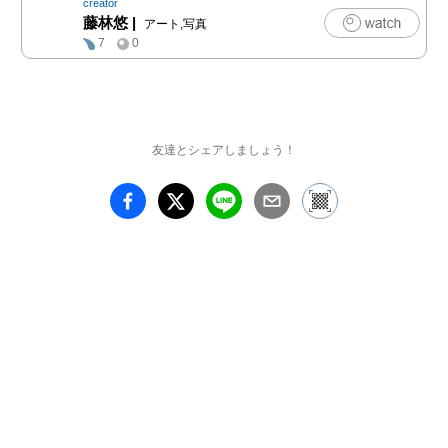
creator
家による「ドローイン
藤林悠
|
アート,写真
グ・ショウ」をどうぞご
7
0
高覧ください。

ドローイング・ショウ

武田 龍　Ryu TAKEDA

友達とシェアしましょう！
戸田 祥子　Shoko TODA

藤林 悠　Haruka 
FUJIBAYASHI

2025/2/22（土）
23（日）24（祝・月）
3/1（土）2（日）
7（金）8（土）9（日）
14（金）15（土）
16（日）

※ 会期中の土日祝日開
場、3/7（金）14（金）
のみ平日開場
