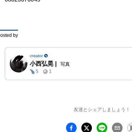
わり目
など、
い）の
な事が
osted by
す。

日常に
得ない
creator
小西弘晃
|
かに潜
写真
5
1
で此岸
わるよ
ます。

そこに
を見出
友達とシェアしましょう！
AIの
と虚構