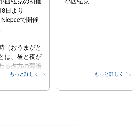
小西弘晃の初個
小西弘晃
月8日より
ry Niepceで開催


時（おうまがと
とは、昼と夜が
わる夕方の薄暗
もっと詳しく
もっと詳しく
帯のことです。

には人間ならざ
が現れたり、何
なことが起こる
られてきまし
の間、季節の変