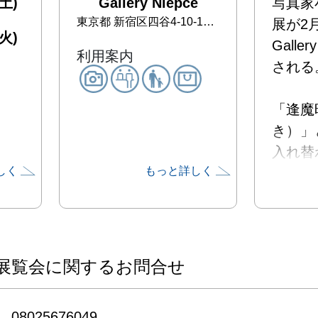
土)
Gallery Niépce
写真家
東京都
新宿区四谷4-10-1 メイプル花上2F
展が2
火)
Galle
利用案内
される。
「逢魔
き）」
入れ替
しく
もっと詳しく
い時間
この間
るもの
か不吉
と信じ
展覧会に関するお問合せ
た。

昼と夜
08025676049