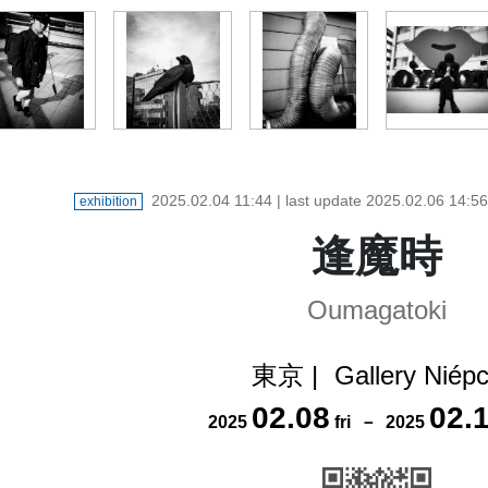
2025.02.04 11:44
| last update
2025.02.06 14:56
exhibition
逢魔時
Oumagatoki
東京
|
Gallery Niép
02
.
08
02
.
2025
fri
－
2025