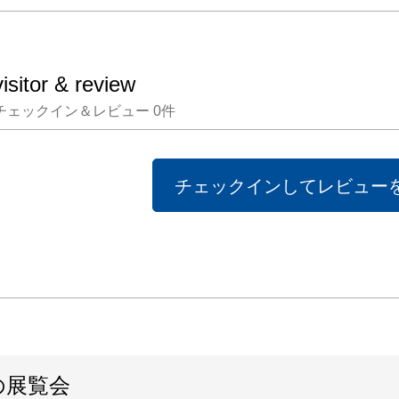
回は、2
期間に
ある新
visitor & review
に、コ
チェックイン＆レビュー
0
件
ルカメ
た、路
されて
チェックインしてレビュー
＜プロ
小西 弘晃
Konishi

199
れ。

音楽大
の展覧会
ンドク