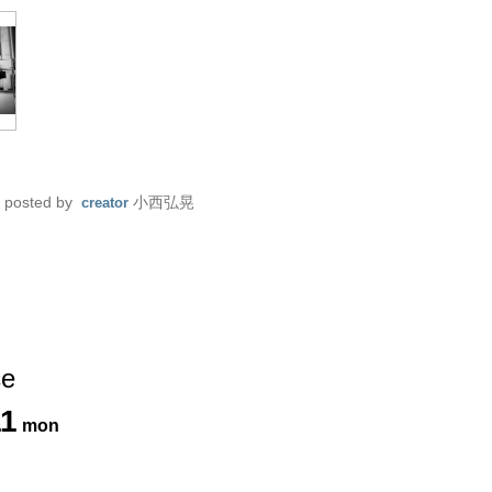
posted by
小西弘晃
creator
ce
11
mon