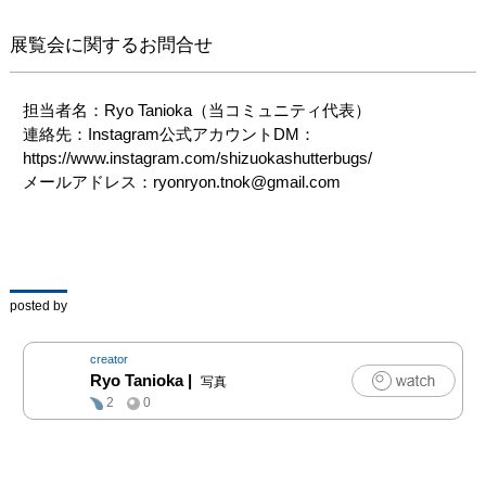
（ギャラリー青い麦・ノ
展覧会に関するお問合せ
アギャラリー・ギャラリ
ー濱村）で開催いたしま
す。

担当者名：Ryo Tanioka（当コミュニティ代表）

ジャンル問わず多種多様
連絡先：Instagram公式アカウントDM：
な作品が並ぶ、静岡最大
https://www.instagram.com/shizuokashutterbugs/

規模の写真展です。

メールアドレス：ryonryon.tnok@gmail.com
＜挨拶＞

こんにちは、Shizuoka 
ShutterBugsです。昨年
から開催しており、今年
posted by
はvol.2となっています。

今年は写真展の他に、
「レンタルフォトウォー
creator
ク」や「写真雑
Ryo Tanioka
|
写真
誌"SHIZU BUG"掲載投稿
2
0
企画」「3ギャラリース
タンプラリー」など、企
画やイベントも多数開催