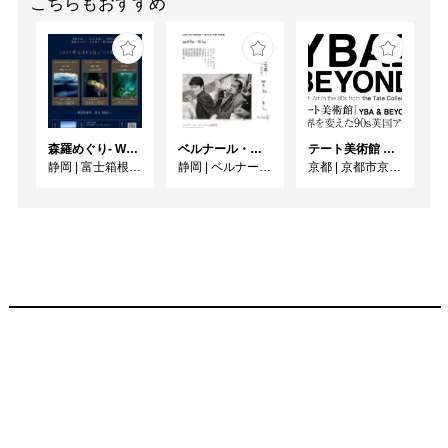
こちらもおすすめ
森羅めぐり- Wandering in Shinra -
ベルナール・ビュフェと写真 ーカメラがとらえたビュフェとその時代、そして21 世紀へ
テート美術館 ― YBA & BEYOND 世界を変えた90s英国アート
静岡
|
富士箱根カントリークラブ
静岡
|
ベルナール・ビュフェ美術館
京都
|
京都市京セラ美術館