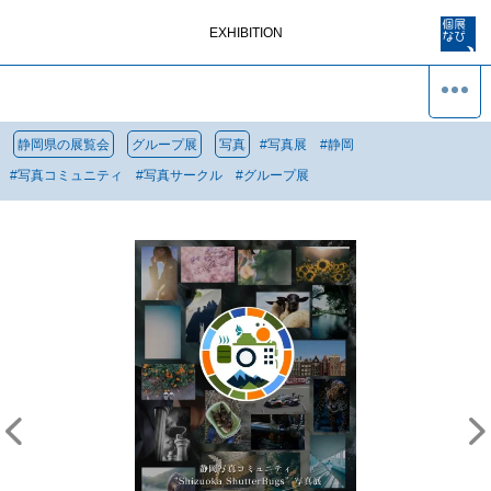
EXHIBITION
静岡県の展覧会
グループ展
写真
#
写真展
#
静岡
#
写真コミュニティ
#
写真サークル
#
グループ展