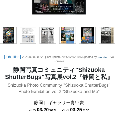
写真雑誌"SHIZU BUG vol.2"掲載Instagram投稿企画
Nikon＆FUJIFILMレンタルフォトウォーク
3ギャラリー周遊スタンプラリー
ステートメント・MAP
Special Guest
exhibition
2025.02.02 00:29
| last update
2025.02.02 10:56
posted by
Ryo
creator
Tanioka
静岡写真コミュニティ"Shizuoka
ShutterBugs"写真展vol.2『静岡と私』
Shizuoka Photo Community "Shizuoka ShutterBugs"
Photo Exhibition vol.2 "Shizuoka and Me"
静岡
|
ギャラリー青い麦
03
.
20
03
.
25
2025
wed
－
2025
mon