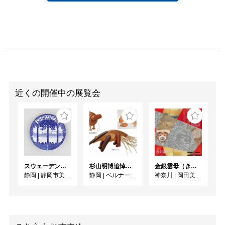
近くの開催中の展覧会
スウェーデンのうつわ グスタフスベリのある暮らし
杉山明博追悼展 木とわたし―木工の妙技と美術教育
金銀雲母（きら）きら ーかがやきの日本美術ー
静岡
|
静岡市美術館
静岡
|
ベルナール・ビュフェ美術館
神奈川
|
岡田美術館