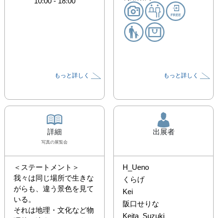
10:00
-
18:00
もっと詳しく
もっと詳しく
詳細
出展者
写真
の展覧会
＜ステートメント＞

H_Ueno
我々は同じ場所で生きな
くらげ
がらも、違う景色を見て
Kei
いる。

阪⼝せりな
それは地理・文化など物
Keita_Suzuki