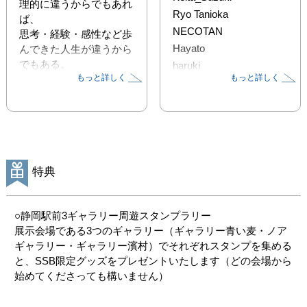
理的に違うからでもあれ
Ryo Tanioka
ば、

NECOTAN
思考・経験・感性など歩
Hayato
んできた人生が違うから
でもある。

haruki
もっと詳しく
もっと詳しく
静岡という場所で各々の
FUHI.
瞳に映る世界と想像を表
現する写真展。

＜概要＞

静岡のフォトグラファー
が集まるオフライン写真
特典
コミュニティ“Shizuoka 
ShutterBugs”。

有志24名のメンバーとゲ
○静岡駅前3ギャラリー周遊スタンプラリー

スト写真家2名が、各々
展示会場である3つのギャラリー（ギャラリー青い麦・ノア
の「静岡の景色」「私の
ギャラリー・ギャラリー濱村）でそれぞれスタンプを集める
感性」を表現します。

と、SSB限定グッズをプレゼントいたします（どの会場から
2025年3月20日（木
始めてくださっても構いません）
祝）〜3月25日（火）に
静岡駅前3ギャラリー