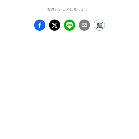
しております。

友達とシェアしましょう！
写真を撮っている方も撮
っていない方も楽しめる
写真展になっておりま
す、お越しくださると嬉
しいです。