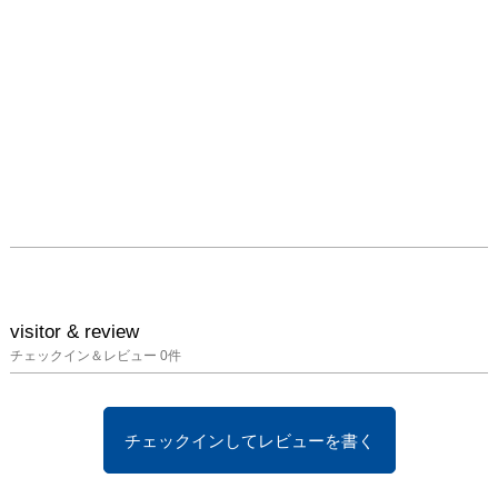
1998年

・宮城県生まれ

2016年

・東北芸術工科大学芸術
学部美術科工芸コース入
学

2020年

・東北芸術工科大学芸術
学部美術科工芸コース卒
業

・東京デザイナー学院プ
ロダクトデザイン学科雑
貨デザイン専攻入学

2022年

visitor & review
・東京デザイナー学院プ
チェックイン＆レビュー
0
件
ロダクトデザイン学科雑
貨デザイン専攻卒業

2023年

チェックインしてレビューを書く
・M.A.D.S art 
gallery「CENSORDE」
