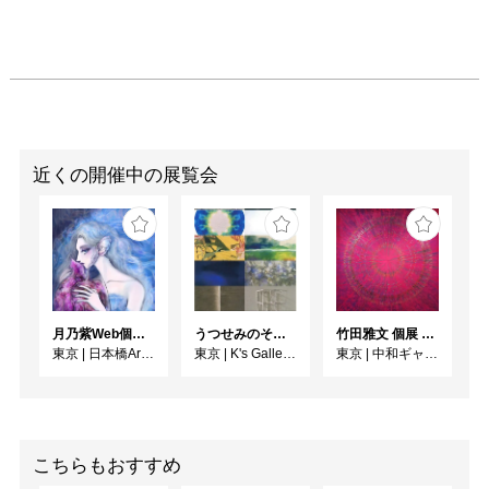
・Pale°・
COLLECTION「次世代
アーティスト展」
近くの開催中の展覧会
月乃紫Web個展 花幻月色（はなまぼろしのつきいろ）
うつせみのそら展
竹田雅文 個展 －Jam Service Exhibition－
東京
|
日本橋Art.jp
東京
|
K's Gallery room A
東京
|
中和ギャラリー
こちらもおすすめ