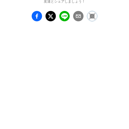
友達とシェアしましょう！
色彩の美しさに重点を置
き、一貫した哲学のもと
作品を描いております。

一つ一つの作品は、鑑賞
者の数だけ意味の変化す
る抽象画です。

目にした人が思考の底、
瞑想の世界へ落ちていく
感覚を覚えますように。

—

この世は無常。全ては移
ろい消えゆくものなら
ば、その本質は無。

実体が解けて無への回帰
する、その時間まで美し
い夢をあなたに。

【略歴】
