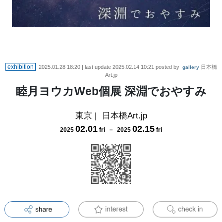
exhibition
2025.01.28 18:20
| last update
2025.02.14 10:21
posted by
日本橋
gallery
Art.jp
睦月ヨウカWeb個展 深淵でおやすみ
東京
|
日本橋Art.jp
02
.
01
02
.
15
2025
fri
－
2025
fri