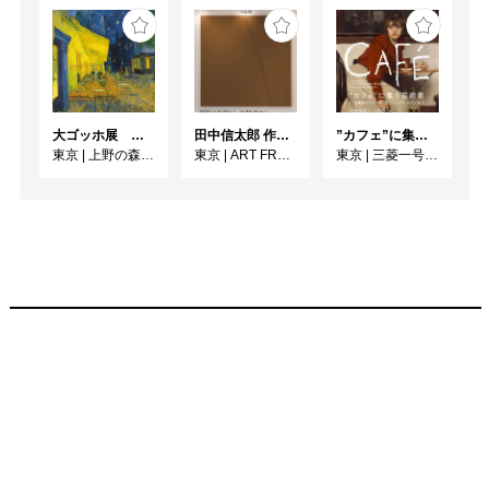
大ゴッホ展 夜のカフェテラス
田中信太郎 作品展
”カフェ”に集う芸術家 ー印象派からゴッホ、ロートレック、ピカソまで
東京
|
上野の森美術館
東京
|
ART FRONT GALLERY
東京
|
三菱一号館美術館