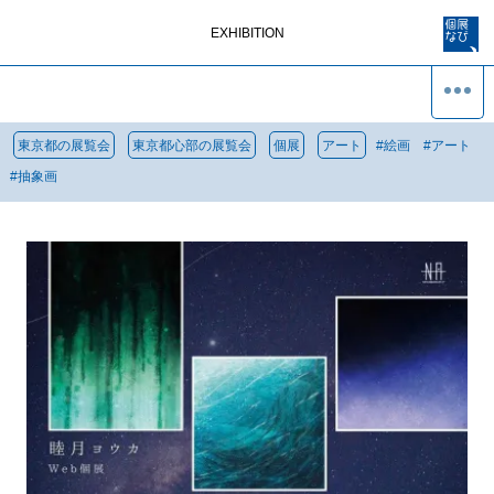
EXHIBITION
東京都の展覧会
東京都心部の展覧会
個展
アート
#
絵画
#
アート
#
抽象画