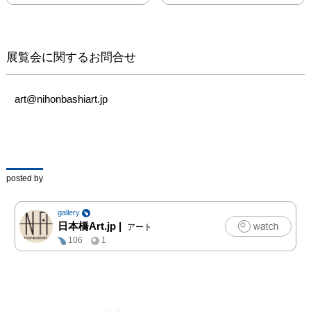
の夢をお見せいたしま
す。

ここにある作品は全て、
展覧会に関するお問合せ
あなたの夢です。

色や形、明暗に何を見る
art@nihonbashiart.jp
のかはあなた次第です。

浮かんだ意味が、絵の意
味です。

posted by
それでは──

gallery
おやすみなさい、良い夢
日本橋Art.jp
|
アート
を。

106
1
●睦月ヨウカ

主に油彩、デジタルにて
制作しております。
