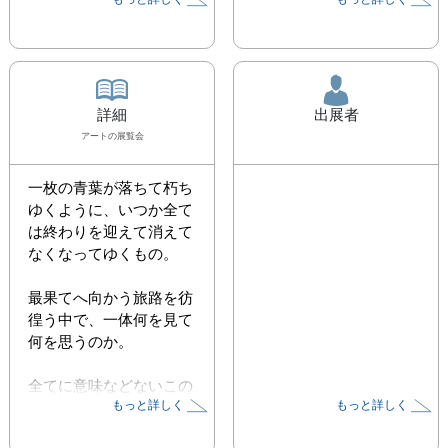
詳細
出展者
アート
の展覧会
一枚の青葉が落ちて朽ち
ゆくように、いつか全て
は終わりを迎えて消えて
なくなってゆくもの。

最果てへ向かう旅路を彷
徨う中で、一体何を見て
何を思うのか。

全てに意味などないこの
もっと詳しく
もっと詳しく
世界を歩むための、せめ
てもの弔いとして極彩色