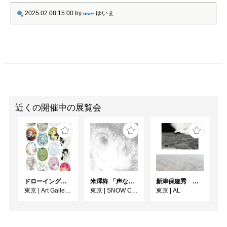
2025.02.08 15:00
by
ゆいま
user
近くの開催中の展覧会
ドローイング展『絵とのダイアローグ 2026』
米澤柊 「声なき声のキャラクター」
新津保建秀 時の旅—写真はいつ届くのか
東京
|
Art Gallery Shirokane 6c
東京
|
SNOW Contemporary
東京
|
AL