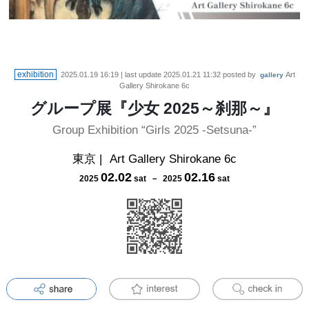
exhibition
2025.01.19 16:19
| last update
2025.01.21 11:32
posted by
Art
gallery
Gallery Shirokane 6c
グループ展『少女 2025～刹那～』
Group Exhibition “Girls 2025 -Setsuna-”
東京
|
Art Gallery Shirokane 6c
02
.
02
02
.
16
2025
sat
－
2025
sat