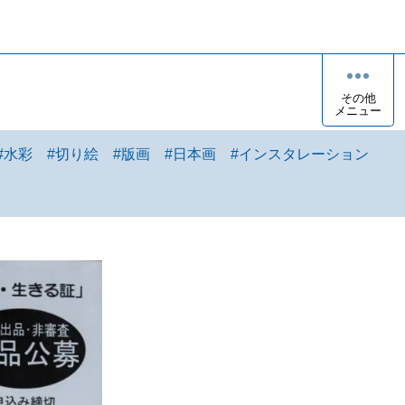
その他
メニュー
#
水彩
#
切り絵
#
版画
#
日本画
#
インスタレーション