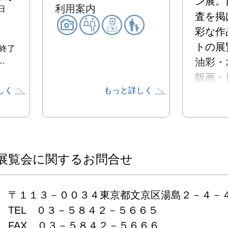
ン展。
利用案内
日
査を掲
彩な作
トの展
終了
…
油彩・
版画・
しく
もっと詳しく
タレー
工芸・
など。
展覧会に関するお問合せ
〒１１３－００３４東京都文京区湯島２－４－４
TEL　０３－５８４２－５６６５

FAX　０３－５８４２－５６６６