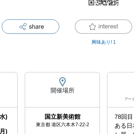
興味あり!
1
開催場所
アー
水)
国立新美術館
78回
東京都
港区六本木7-22-2
ある日
月)