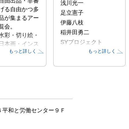
自由出品・非審
浅川光一
げる自由かつ多
足立憲子
品が集まるアー
伊藤八枝
覧会。

稲井田勇二
水彩・切り絵・
SYプロジェクト
日本画・インス
大島美枝子
もっと詳しく
もっと詳しく
ション・彫刻・
パフォーマンス
尾崎ユタカ
金田勉
平和と労働センター９Ｆ
