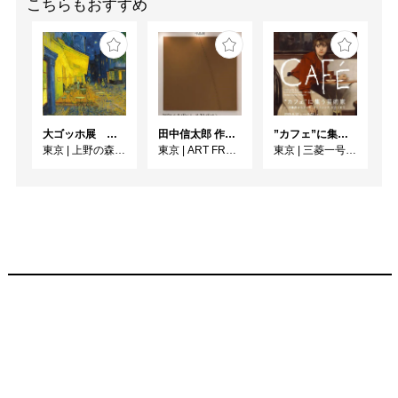
こちらもおすすめ
大ゴッホ展 夜のカフェテラス
田中信太郎 作品展
”カフェ”に集う芸術家 ー印象派からゴッホ、ロートレック、ピカソまで
東京
|
上野の森美術館
東京
|
ART FRONT GALLERY
東京
|
三菱一号館美術館