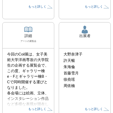
もっと詳しく
もっと詳しく
詳細
出展者
アート
の展覧会
今回のCoil展は、女子美
大野奈津子
術大学洋画専攻の大学院
許天暢
生の企画する展覧会で、
朱海倫
この度、ギャラリー檜
首藤雪月
e・Fとギャラリー檜B・
徐堯瑶
Cで同時開催する運びと
周依楠
なりました。

各会場には絵画、立体、
インスタレーション作品
など多様な表現が混在し
もっと詳しく
もっと詳しく
ており、それぞれが「新