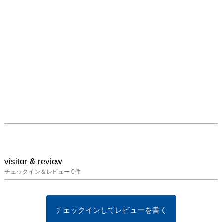
失われたものへの追憶
と、新しい命の誕生への
希望を織り交ぜた詩のよ
うな存在です。 

静けさの中に響く再生の
囁き、破壊の彼方に輝く
新たな始まり。訪れる
方々は、作品を通じて自
身の中に潜む「新生」の
瞬間と出会うでしょう。

この展覧会は、変化の時
代に生きる私たちに、新
しい視点と勇気を贈る静
かな光となることを願っ
visitor & review
チェックイン＆レビュー
0
件
チェックインしてレビューを書く