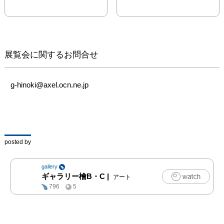
生」というテーマに対す
る異なる視点と解釈を提
供します。

毎年恒例となったこの展
覧会も、今年で15回目を
展覧会に関するお問合せ
迎えます。本展覧会「新
生」は、創造的なプロセ
スを通じて、過去と未来
g-hinoki@axel.ocn.ne.jp
の間に存在する可能性や
希望の兆しを感じさせる
作品が集まっています。

来場者には、再生や新し
い始まりに対する新たな
posted by
視点を提供することを目
指しています。ぜひ、ご
gallery
覧ください。

ギャラリー檜B・C
|
アート
796
5
ステートメント

新生：終わりから始まり
へ、循環する創造のかた