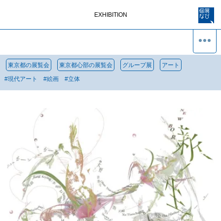
EXHIBITION
東京都の展覧会
東京都心部の展覧会
グループ展
アート
#
現代アート
#
絵画
#
立体