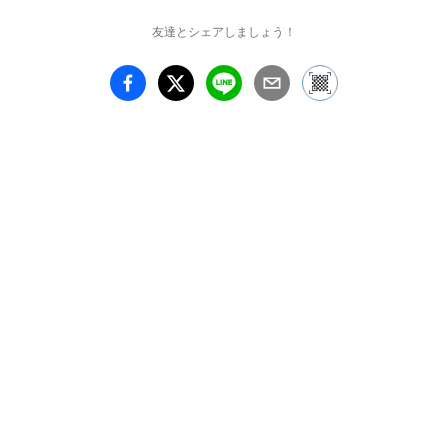
ち 

この展覧会「新生」は、
友達とシェアしましょう！
終わりから始まりへの物
語を紡ぐ芸術の旅です。
崩れゆくものの中に息づ
く再生の力、静寂の中で
芽吹く創造の兆し──こ
の世界が繰り返す循環
を、アーティストたちは
光と影のはざまで捉えて
います。 

本展は、女子美術大学洋
画専攻の大学院生が企画
する「Coil展 vol.15」と
して開催され、ギャラリ
ー檜B、C、e、Fの4箇所
のギャラリーで同時開催
されます。

絵画、映像、そしてイン
スタレーションが展示さ
れ、それぞれの作品は、