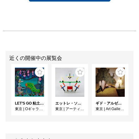
近くの開催中の展覧会
LET’S GO 粘土（クレイ）ジ−
エットレ・ソットサス —魔法がはじまるとき、デザインは生まれる
ギド・アルゼンチーニ写真展 『女性的宇宙』
東京
|
Oギャラリー
東京
|
アーティゾン美術館
東京
|
Art Gallery M84