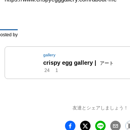
一郎記
年『積
度』（C
Gall
osted by
gallery
crispy egg gallery
|
アート
24
1
友達とシェアしましょう！