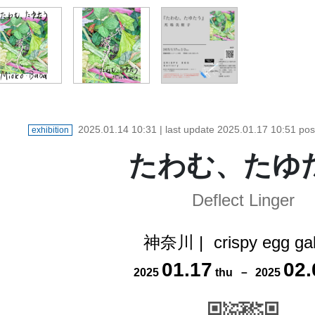
2025.01.14 10:31
| last update
2025.01.17 10:51
pos
exhibition
たわむ、たゆ
Deflect Linger
神奈川
|
crispy egg gal
01
.
17
02
.
2025
thu
－
2025