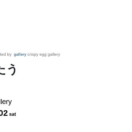
ted by
crispy egg gallery
gallery
たう
lery
02
sat