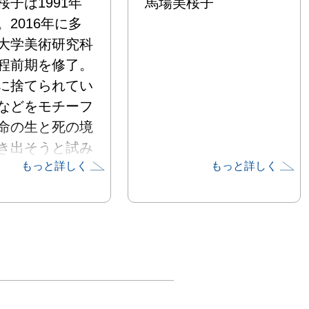
桜子は1991年
馬場美桜子
。2016年に多
大学美術研究科
程前期を修了。
に捨てられてい
などをモチーフ
命の生と死の境
き出そうと試み
もっと詳しく
もっと詳しく
。主な受賞は
4年「絵画の筑波
大賞、2022年
川県美術展」県
員長賞など。主
に2024年『折
あるく』（福沢