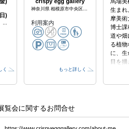
金)
crispy egg gallery
馬場美
神奈川県
相模原市中央区淵野辺本町１-３６-３２
生まれ
日)
摩美術
利用案内
曜日
博士課
道や畑
る植物
に、生
目を描
しく
もっと詳しく
ている
202
賞」準
「神奈
議会議
展覧会に関するお問合せ
な個展
り目を
https://www.crispyegggallery.com/about-me