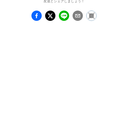
友達とシェアしましょう！
ミュラー美術館は、ファ
ン・ゴッホの作品を数多
く所蔵しています。その
質の高いコレクション
は、偉大な収集家ヘレー
ネ・クレラー＝ミュラー
（1869-1939）が生涯を
かけて築き上げたもので
す。本展では、その珠玉
のコレクションから傑作
《夜のカフェテラス》を
はじめとする作品の数々
が来日します。

　2025年は阪神・淡路大
震災から30年という節目
の年です。本展が皆様の
心に寄り添い、そしてフ
ァン・ゴッホの芸術のす
ばらしさに触れる機会と
なることを願っていま