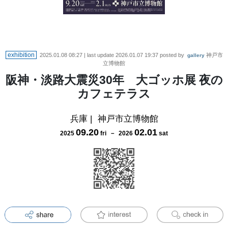
exhibition
2025.01.08 08:27
| last update
2026.01.07 19:37
posted by
神戸市
gallery
立博物館
阪神・淡路大震災30年 大ゴッホ展 夜の
カフェテラス
兵庫
|
神戸市立博物館
09
.
20
02
.
01
2025
fri
－
2026
sat