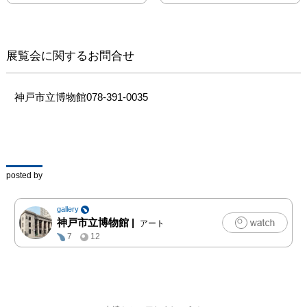
るオランダの画家フィン
セント・ファン・ゴッホ
（1853-1890）。現代で
こそ世界的に高い人気を
展覧会に関するお問合せ
誇り、唯一無二ともいえ
る存在感を放つ画家です
が、その人生は困難の連
神戸市立博物館078-391-0035
続でした。深い苦悩に満
ちた日々の中で、彼は困
難に立ち向かう強さ、そ
して癒しと安らぎを芸術
に見出します。私たちが
posted by
ファン・ゴッホの作品に
魅了されるのは、作品の
gallery
もつ美しい色彩や描かれ
神戸市立博物館
|
アート
たテーマだけではなく、
7
12
そこから伝わる彼の苦難
や絶望、そして喜びに心
が揺さぶられるからでは
ないでしょうか。

　オランダのクレラー＝