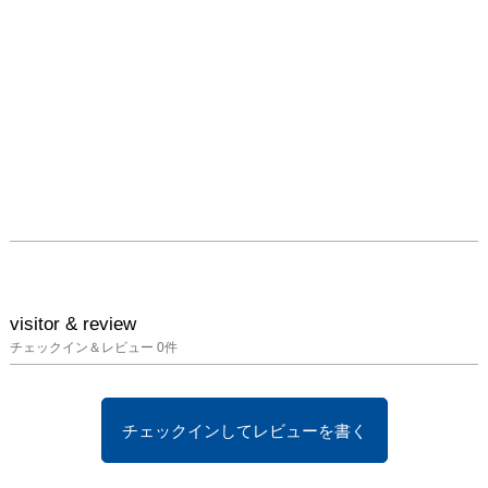
す。

　このたび、一般発売に
先駆けて、9月10月の入
場に限定した特別チケッ
トを発売することになり
ましたのでお知らせいた
します。

クレラー＝ミュラー美術
館について

　クレラー＝ミュラー美
術館は、オランダ・ヘル
ダーラント州のデ・ホー
visitor & review
ヘ・フェルウェ国立公園
チェックイン＆レビュー
0
件
内にある美術館。約90点
の油彩画と約180点の素
描などからなる、世界屈
チェックインしてレビューを書く
指のファン・ゴッホによ
る作品が収蔵・展示され