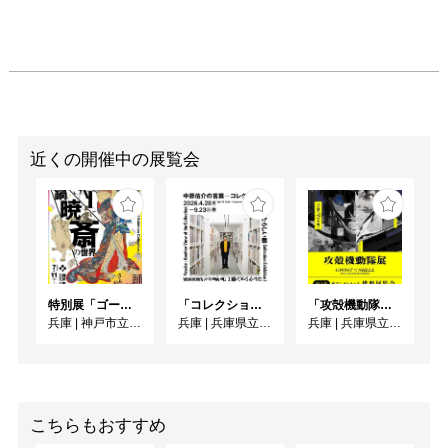
ています。

　実業家のアントン・ク
レラー＝ミュラーと、妻
のヘレーネ・クレラー＝
ミュラーのコレクション
を基に1938年に開設され
た美術館です。

　ヘレーネは、ファン・
近くの開催中の展覧会
ゴッホが評価の途上にあ
った1908年からのおよそ
20年間に、夫アントンの
支えのもと、ファン・ゴ
ッホの油彩画約90点と
180点を超える素描・版
特別展「ゴールドマン コレクション 河鍋暁斎の世界」
「コレクション展Ⅰ 中原佑介の言葉－コレクションを見るあたらしい眼」
「攻殻機動隊展Ghost and the Shell」関西巡回展
画を収集しました。ヘレ
兵庫
|
神戸市立博物館
兵庫
|
兵庫県立美術館
兵庫
|
兵庫県立美術館
ーネは作品がもたらす感
動を多くの人々と分かち
あうためにコレクション
を公開、それがファン・
ゴッホのゆるぎない評価
こちらもおすすめ
につながっていきまし