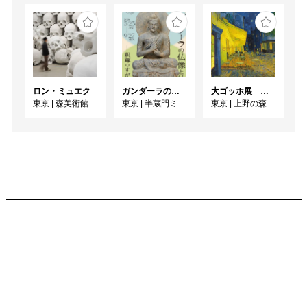
ロン・ミュエク
ガンダーラの仏像と仏伝ー釈尊のすがたー
大ゴッホ展 夜のカフェテラス
東京
|
森美術館
東京
|
半蔵門ミュージアム
東京
|
上野の森美術館