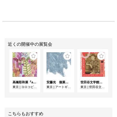
近くの開催中の展覧会
高橋彩和展『asobo』
安藤光 個展『ドローイング細密画展2026』
世田谷文学館コレクション展 没後30年 宇野千代展
東京
|
ヨロコビtoギャラリー
東京
|
アートギャラリー絵の具箱
東京
|
世田谷文学館
こちらもおすすめ