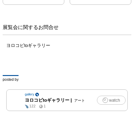
ぶことができれば、

 それはとても素敵なん
じゃないかなと思う。」

展覧会に関するお問合せ
生まれてくる愛らしいも
の。枯れて次へ向かうも
の。

ヨロコビtoギャラリー
それらは相反するようで
地続きにあるという

彼女の死生観のもと描き
出されるのは、玩具や人
形など「劇場」の役者た
posted by
ち。

そのあどけなくもアイロ
gallery
ニカルな微笑みが鑑賞者
ヨロコビtoギャラリー
|
アート
を射抜く。
122
1