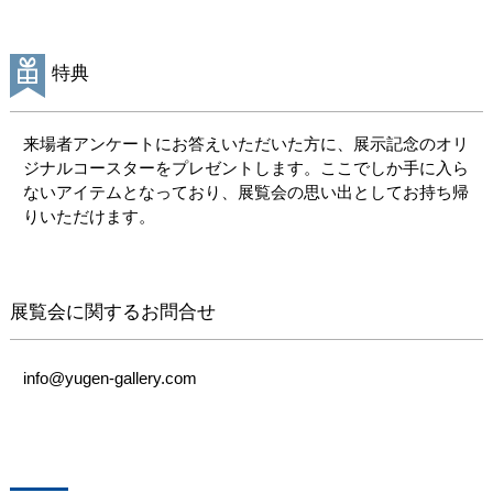
な雰囲気と慈愛に満ちた
作風で知られるアーティ
スト、松尾たいこの個
特典
展。

本展では「美しい色の層
来場者アンケートにお答えいただいた方に、展示記念のオリ
を重ねて世界を愛で満た
ジナルコースターをプレゼントします。ここでしか手に入ら
す」アクリルガッシュ作
ないアイテムとなっており、展覧会の思い出としてお持ち帰
品、ジークレー作品約20
りいただけます。
点を公開します。テーマ
にあるのは「私たちは誰
もが見守られている存在
展覧会に関するお問合せ
であり、ひとりではな
い」という希望。

info@yugen-gallery.com
松尾たいこは、広島県出
身。1998年よりイラスト
レーターとして活動し
『クライマーズ・ハイ』
（横山秀夫・著／文春文