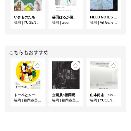
いきものたち
篠田はるか個展「1DAY:4EMOTION」
FIELD NOTES - 研究録 -
福岡
|
YUGEN Gallery FUKUOKA
福岡
|
tsugi
福岡
|
Art Gallery OWL
こちらもおすすめ
トーベとムーミン展 ～とっておきのものを探 しに～
企画展×福岡現代作家ファイル 2026 山内光枝展 潮ノ記
山本尚志、sion、大谷陽一郎【グループ展】
S
福岡
|
福岡市美術館
福岡
|
福岡市美術館
福岡
|
YUGEN Gallery FUKUOKA