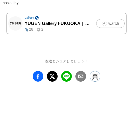
posted by
庫）、『日本の古典を読
む』シリーズ（小学館）
など300冊以上の書籍の
gallery
装画を手がけ、小説家の
YUGEN Gallery FUKUOKA
|
アート
江國香織や角田光代らと
28
2
の共著や神社に関する著
作を多数刊行していま
す。

友達とシェアしましょう！
松尾の作品を特徴づける
のは、濁りのない色彩。
画面全体の明るさに自然
や人間、動物の輝かしさ
が存分に表現され、作品
はポップでいて独特の強
度を持つに至っていま
す。

「動物を描くにしても姿
そのものを描くのではな