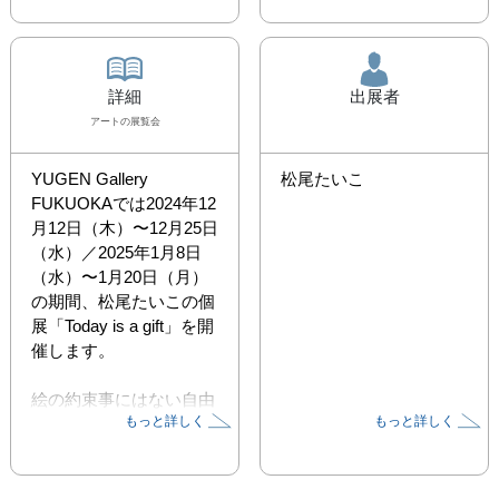
詳細
出展者
アート
の展覧会
YUGEN Gallery 
松尾たいこ
FUKUOKAでは2024年12
月12日（木）〜12月25日
（水）／2025年1月8日
（水）〜1月20日（月）
の期間、松尾たいこの個
展「Today is a gift」を開
催します。

絵の約束事にはない自由
もっと詳しく
もっと詳しく
な色遣いで描いた風景
画。ノスタルジックな雰
囲気を漂わせる女の子と
動物の肖像画。チアフル