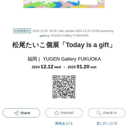
exhibition
2024.12.02 18:25
| last update
2024.12.24 13:09
posted by
YUGEN Gallery FUKUOKA
gallery
松尾たいこ個展「Today is a gift」
福岡
|
YUGEN Gallery FUKUOKA
12
.
12
01
.
20
2024
wed
－
2025
sun
興味あり!
2
見に行った!
0