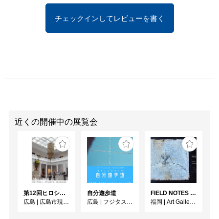
チェックインしてレビューを書く
近くの開催中の展覧会
第12回ヒロシマ賞受賞記念 メル・チン展
自分遊歩道
FIELD NOTES - 研究録 -
広島
|
広島市現代美術館
広島
|
フジタスクエアまるくる大野
福岡
|
Art Gallery OWL