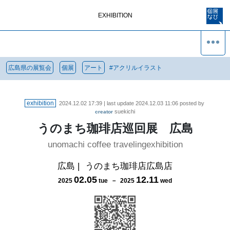
EXHIBITION
広島県の展覧会
個展
アート
#
アクリルイラスト
exhibition
2024.12.02 17:39
| last update
2024.12.03 11:06
posted by
suekichi
creator
うのまち珈琲店巡回展 広島
unomachi coffee travelingexhibition
広島
|
うのまち珈琲店広島店
02
.
05
12
.
11
2025
tue
－
2025
wed