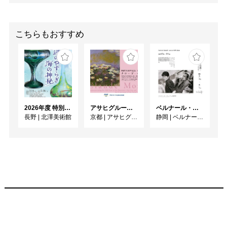
こちらもおすすめ
2026年度 特別展「ガレとドーム、アール･ヌーヴォーのガラス 水辺のやすらぎ、海の神秘」
アサヒグループ大山崎山荘美術館 開館30周年記念展「没後100年 クロード・モネ」
ベルナール・ビュフェと写真 ーカメラがとらえたビュフェとその時代、そして21 世紀へ
長野
|
北澤美術館
京都
|
アサヒグループ大山崎山荘美術館
静岡
|
ベルナール・ビュフェ美術館