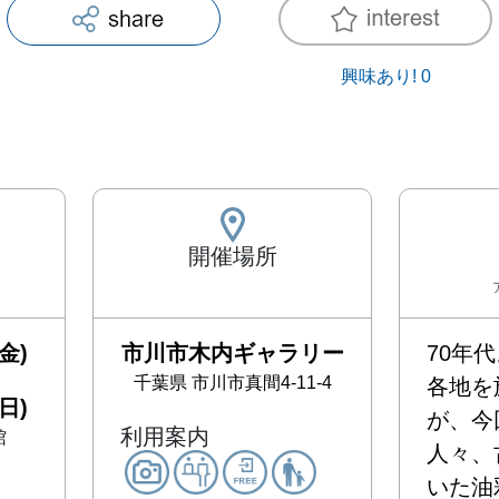
興味あり!
0
開催場所
金)
市川市木内ギャラリー
70年
千葉県
市川市真間4-11-4
各地を
日)
が、今
利用案内
館
人々、
いた油