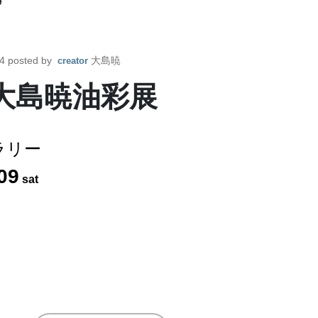
4
posted by
大島暁
creator
大島暁油彩展
ラリー
09
sat