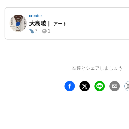
creator
大島暁
|
アート
7
1
友達とシェアしましょう！