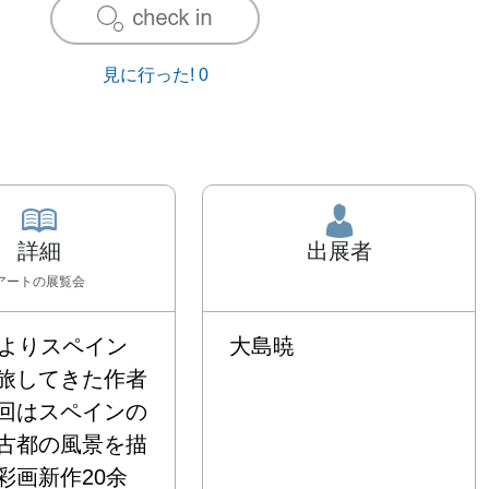
見に行った!
0
詳細
出展者
アート
の展覧会
代よりスペイン
大島暁
旅してきた作者
回はスペインの
古都の風景を描
彩画新作20余