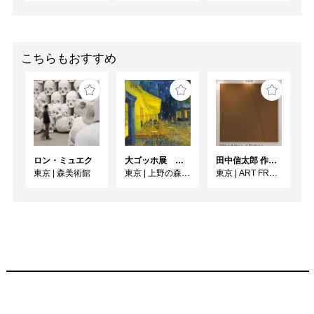
トメント】

展覧会を二度に分けて展
示をするプログラムとな
り、「窓枠の叛乱」はそ
こちらもおすすめ
の2回目にあたる。1回目
にあたる展示「中庭の束
縛」は、未発表のまま長
年眠っているドローイン
グの展示であった。すで
に描き終えてしまった作
ロン・ミュエク
大ゴッホ展 夜のカフェテラス
田中信太郎 作品展
品と向かい合うことは、
東京
|
森美術館
東京
|
上野の森美術館
東京
|
ART FRONT GALLERY
主観的な愛着よりも時間
の針が振幅して棘にもな
りかねないので、自分の
中に出口のない「中庭」
を作り束縛の塀を張り巡
らした。そうした対面の
作業から余剰が生まれれ
ば、「中庭」から外界に
繋がる通路への扉を作る