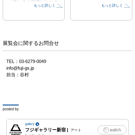
もっと詳しく
もっと詳しく
す。「中庭の束縛」展は
長い制作活動の中で描い
た未発表のドローイング
作品とビデオ作品、今回
の「窓枠の叛乱」展では
インスタレーションと2
展覧会に関するお問合せ
枚のパラフィン紙を用い
たドローイング作品を展
示いたします。2回の展
TEL：03-6279-0049　

覧会は、フェミニズムア
info@fuji-gs.jp

ーティストとしてカテゴ
担当：谷村
ライズされることの多い
アーティストの過去から
未来への軌跡を追うもの
です。

posted by
根強く残る固定観念や閉
塞感に満ちた社会に生
gallery
き、自身が抱える苦悩や
フジギャラリー新宿
|
アート
葛藤にあらがいながら生