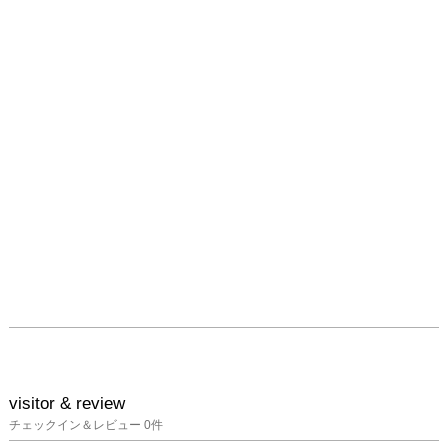
の変遷は、彼女が外部の
構造的なテーマから個人
の内的な感覚や存在の深
層へと向き合うようにな
ってきたことの表れであ
り、常に時代や社会との
関係性を再考している姿
勢であると考えます。

今回の展覧会の象徴であ
る「窓枠」は、風景を切
り取るとともに「内側」
と「外側」の境界であり
ながら、両者を繋げる役
割も果たしています。そ
の「窓枠」が失われた
時、私たちはむき出しの
内と外の世界を目の当た
りにし、これまでの漠然
visitor & review
とした安心感は消え、当
チェックイン＆レビュー
0
件
たり前だった風景も異な