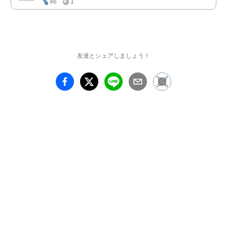
46
1
きる女性たち。松下誠子
はそんな社会と女性たち
を1990年代よりインスタ
レーション、絵画、立
体、写真、パフォーマン
友達とシェアしましょう！
ス、アニメーションなど
様々な表現方法を用いて
表現してきました。初期
の鉄やコンクリートとい
った重厚で硬質な素材を
用いたインスタレーショ
ンは、社会的抑圧や制度
的な問題を鋭く問いか
け、近年の作品では、鳥
の羽根、ワックス、フェ
ルト、パラフィン紙とい
った軽やかで繊細な素材
を駆使し、より内面的か
つ心理的な領域に焦点を
移しています。この素材