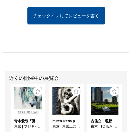
って見えるのではないで
しょうか。同展覧会で
チェックインしてレビューを書く
は、存在していたはずの
フレームを取り除き、脆
く繊細な2枚のパラフィ
ン紙に描いたテーマの異
なるドローイングを重ね
ることで、ようやく一つ
の風景（作品）が成立し
ています。ところが、重
なっているがために2枚
目の絵はうっすらとしか
近くの開催中の展覧会
見ることができません。
それはまるで多層的であ
るがためにそれぞの要素
が見えにくくなっている
昨今の状況を彷彿とさせ
るかのようです。

青木愛弓「夏をとどめて」
mitch ikeda photography exhibition「rocks」
古佳⽴ 理想と荒野のあいだ
東京
|
フジギャラリー新宿
東京
|
東京工芸大学 写大ギャラリー
東京
|
TOTEM POLE PHOTO GALLERY
【アーティスト・ステー