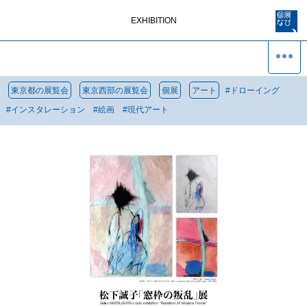
EXHIBITION
東京都の展覧会
東京西部の展覧会
個展
アート
#
ドローイング
#
インスタレーション
#
絵画
#
現代アート