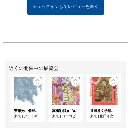
チェックインしてレビューを書く
近くの開催中の展覧会
安藤光 個展『ドローイング細密画展2026』
高橋彩和展『asobo』
世田谷文学館コレクション展 没後30年 宇野千代展
東京
|
アートギャラリー絵の具箱
東京
|
ヨロコビtoギャラリー
東京
|
世田谷文学館