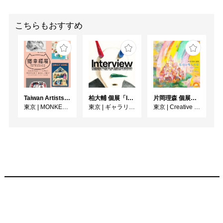
こちらもおすすめ
Taiwan Artists Cat Exhibition「猫幸福展」
柏大輔 個展「Interview」
片岡理森 個展「虹のふもとの街」
東京
|
MONKEY GALLERY
東京
|
ギャラリー・パリオ
東京
|
Creative Lounge MOV SHOWCASE - aiiima