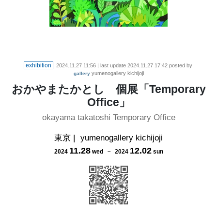
exhibition
2024.11.27 11:56
| last update
2024.11.27 17:42
posted by
yumenogallery kichijoji
gallery
おかやまたかとし 個展「Temporary
Office」
okayama takatoshi Temporary Office
東京
|
yumenogallery kichijoji
11
.
28
12
.
02
2024
wed
－
2024
sun