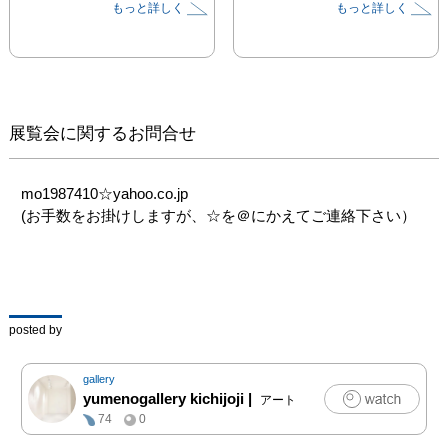
もっと詳しく
もっと詳しく
きで原画が見たいという
お客様も大歓迎です！

5日間似顔絵もするので
興味ある方は是非遊びに
来てください！
展覧会に関するお問合せ
mo1987410☆yahoo.co.jp

(お手数をお掛けしますが、☆を＠にかえてご連絡下さい）
posted by
gallery
yumenogallery kichijoji
|
アート
74
0