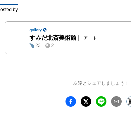
になり
osted by
絵暦や
もので
流行し
gallery
すみだ北斎美術館
|
は、当
アート
23
2
小を展
に栄え
側面を
どこに
れてい
友達とシェアしましょう！
つ、小
アと技
品をお
い。
