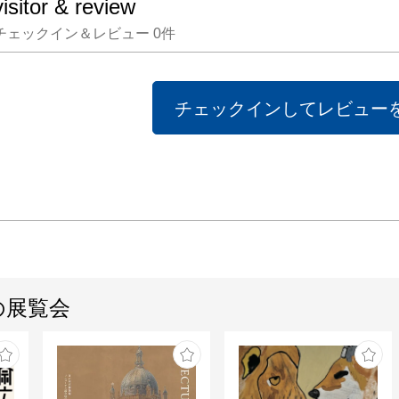
visitor & review
で“粋
チェックイン＆レビュー
0
件
生！

[展示構成
チェックインしてレビュー
【第1
むために
日本で
（18
は太陰
を採用
旧暦で
の展覧会
日）、小
日）が
め、大
た絵が