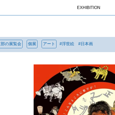
EXHIBITION
東部の展覧会
個展
アート
#
浮世絵
#
日本画