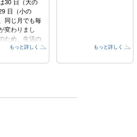
は30 日（大の
29 日（小の
、同じ月でも毎
が変わりまし
のため、生活の
もっと詳しく
もっと詳しく
、その年の何月
月か小の月か知
が重要でした。
、小さな摺物
品の私的な版
描かれた絵の中
小の月をしのば
ユーモアやウィ
富んだデザイン
制作されるよう