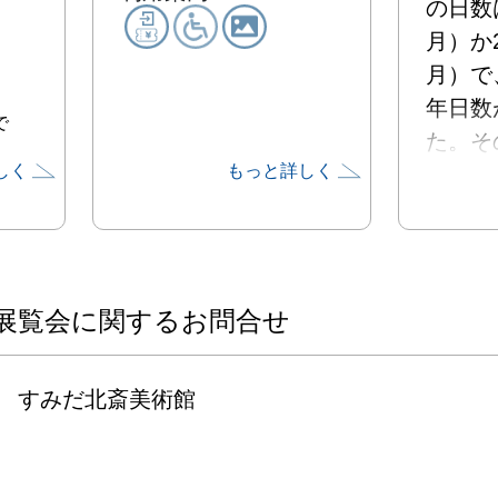
の日数
月）か
月）で
年日数
で
た。そ
しく
もっと詳しく
上では
が大の
ること
そこで
（非売
展覧会に関するお問合せ
画）に
に大と
すみだ北斎美術館
せて、
ットに
の暦が