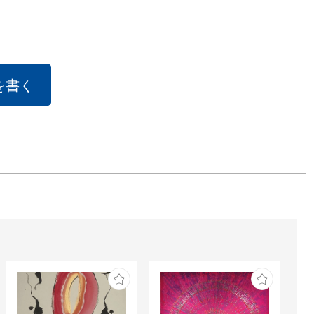
”な作品が多く誕
]

を書く
 章 大小を楽し
】

は、明治6 年
73）の改暦以前
太陽暦（旧暦）
していました。
は大の月（30 
の月（29 
毎年変わるた
と小の月を示し
描かれた摺物が