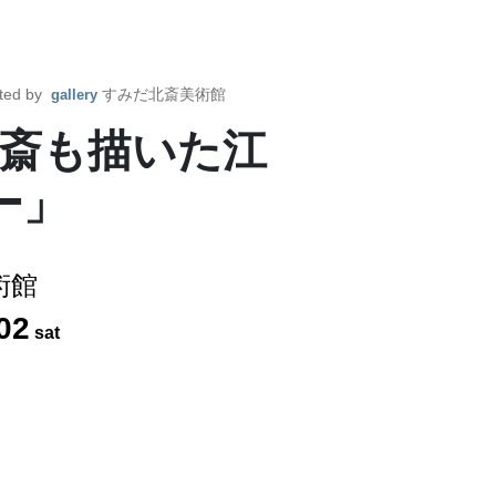
ted by
すみだ北斎美術館
gallery
斎も描いた江
ー」
術館
02
sat