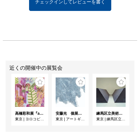
チェックインしてレビューを書く
予約完了後に確認メール
を送信しますので、
@kurumi.life からのメー
ルが受信できるよう予め
設定をお願いします。メ
ールが来ないとのお問い
合わせはご遠慮いただ
き、設定が変更されてい
るか、もしくは迷惑メー
近くの開催中の展覧会
ルフォルダに入っていな
いか等、ご確認くださ
い。

＊最新情報をこちらの
WEBサイトやSNSでご
確認の上、ご来店くださ
高橋彩和展『asobo』
安藤光 個展『ドローイング細密画展2026』
練馬区立美術館コレクション 若林奮－Run and Rest－｜寺田真由美－不在の存在－
い。

東京
|
ヨロコビtoギャラリー
東京
|
アートギャラリー絵の具箱
東京
|
練馬区立美術館
どうぞよろしくお願いい
たします。