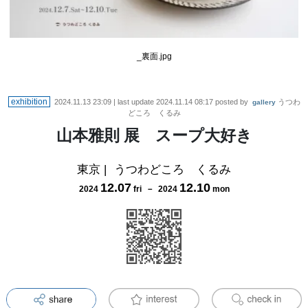
_裏面.jpg
exhibition
2024.11.13 23:09
| last update
2024.11.14 08:17
posted by
うつわ
gallery
どころ くるみ
山本雅則 展 スープ大好き
東京
|
うつわどころ くるみ
12
.
07
12
.
10
2024
fri
－
2024
mon