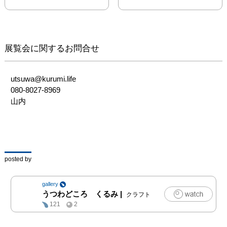
家庭料理を鮮やかに美味
しく見せてくれます。

今回、新作としてスープ
展覧会に関するお問合せ
マグをお願いしました。
冬はやはり具沢山のスー
プが欠かせませんよね。
utsuwa@kurumi.life

平皿をソーサーにすると
080-8027-8969

更に素敵な一品になりま
山内
した。

その他も冬の食卓で大活
躍するうつわをたっぷり
ご紹介します。

posted by
あたたかいご馳走を思い
浮かべながらうつわ選び
gallery
をお楽しみください。

うつわどころ くるみ
|
クラフト
121
2