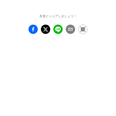
山本雅則

1987年　滋賀県生まれ

2009年　京都精華大学芸
友達とシェアしましょう！
術学部造形学科陶芸コー
ス卒業

2010年　信楽窯業技術試
験場小物ロクロ科終了

　　　　製陶メーカー勤
務

2015年　信楽窯業技術試
験場素地釉薬科終了

山本雅則 展　スープ大
好き

会期　　2024年12月7日
（土）〜　12月10日
（火）　　　

時間　　12:00　〜　
18:00　　
