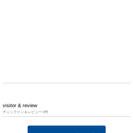
作家在廊日　　12月7日

〜　ご来店の際のお願
い　〜

＊初日12月7日の15時ま
では1時間毎の予約制と
させていただきます。15
時以降は予約なしでご自
由にご覧いただけます。

お申し込みはwebサイト
の申し込みフォームか
ら。

https://kurumi.life/blog/ex
hibition/20241207exhibitio
visitor & review
n/booking/

チェックイン＆レビュー
0
件
（このリンクへは2024年
11月23日10:00 よりお進
みいただけます）
