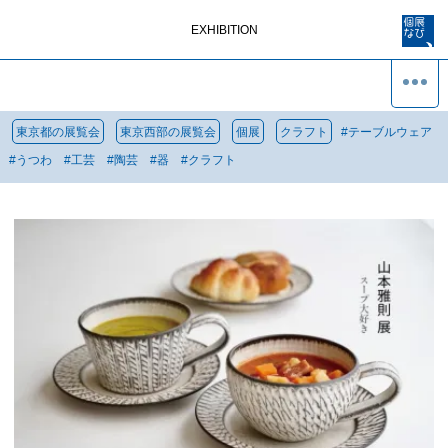
EXHIBITION
東京都の展覧会
東京西部の展覧会
個展
クラフト
#
テーブルウェア
#
うつわ
#
工芸
#
陶芸
#
器
#
クラフト