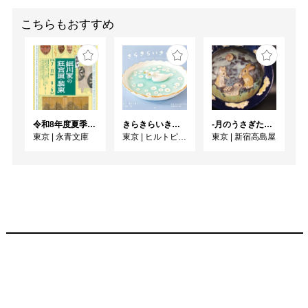
こちらもおすすめ
令和8年度夏季展 えいえいやっとな！蔵出し！細川家の狂言面・装束
きらきらいきもの展 2026 ~のんびりぷかぷかなつやすみのまき~
-月のうさぎたち- 山野うさぎ 作陶展
東京
|
永青文庫
東京
|
ヒルトピアアートスクエア
東京
|
新宿高島屋