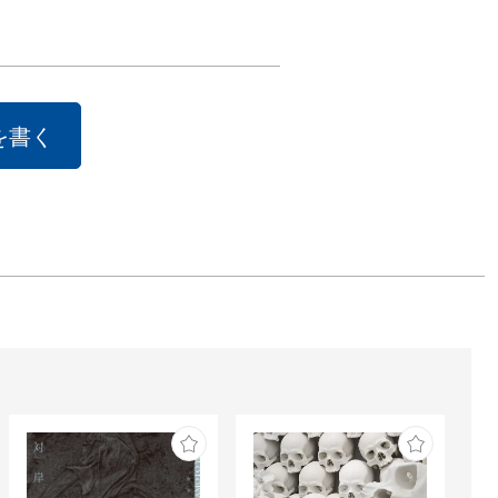
タリアの老舗フ
ンスブランド
タ・マリア・ノ
ラ」との特別な
を書く
レーションで、
りに包まれる優
と時をご提供い


代子の壮大な世
存分に味わうこ
きる、またとな
会をぜひご堪能
きたく、ご案内
げます。