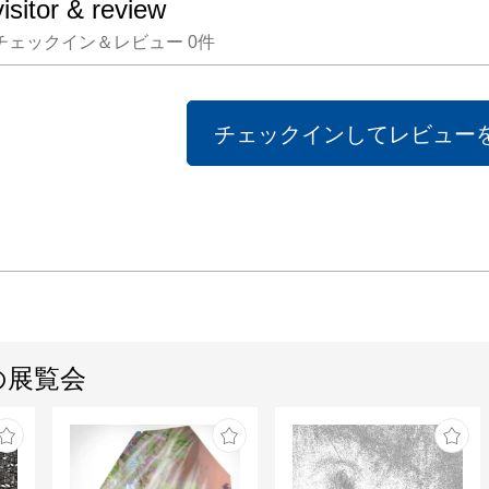
visitor & review
ではイ
チェックイン＆レビュー
0
件
レグラ
「サン
ヴェッ
チェックインしてレビュー
コラボ
花の香
雅なひ
たします。
木村佳
界観を
の展覧会
とので
い展覧
いただ
申し上