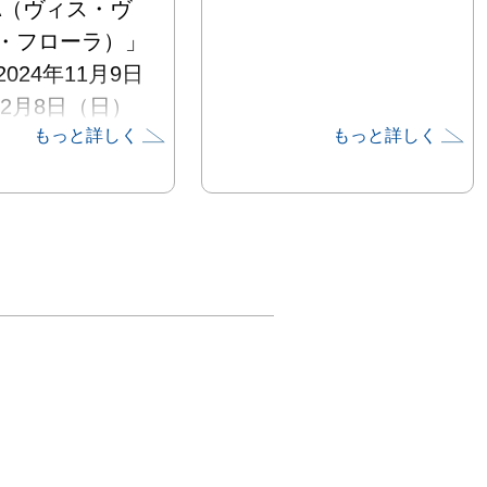
RA（ヴィス・ヴ
・フローラ）」
024年11月9日
12月8日（日）
もっと詳しく
もっと詳しく
催いたします。
フェアやグルー
は完売が続き、
目覚ましい木村
約40点を一堂
たします。

イトル「VIS 
FLORA *」は木
のモチーフに込
生命の強さ・美