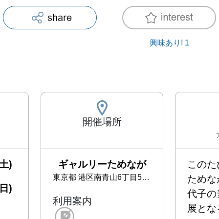
興味あり!
1
開催場所
土)
ギャルリーためなが
このた
東京都
港区南青山6丁目5-39
ためな
日)
代子の
利用案内
展となる「