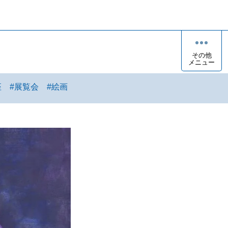
その他
メニュー
座
#
展覧会
#
絵画