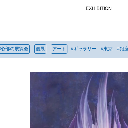
EXHIBITION
都心部の展覧会
個展
アート
#
ギャラリー
#
東京
#
銀