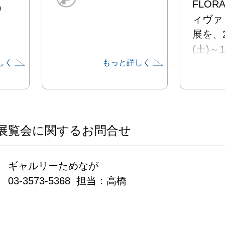
FLO
0
ィヴァ
展を、2
(土)～
しく
もっと詳しく
まで開
アート
プ展で
活躍が
の新作
展覧会に関するお問合せ
に展覧い
ギャルリーためなが

本展のタ
03-3573-5368  担当：高橋
VIVA 
村が花
めた「