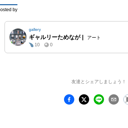
しさ」
osted by
す。力
だから
の終わ
gallery
ギャルリーためなが
|
び上が
アート
10
0
した瞬
じるこ
界の「
「死」
包括す
友達とシェアしましょう！
現して
も様々
り重ね
る下地
と、細