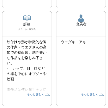
詳細
出展者
クラフト
の展覧会
絵付けや形が特徴的な陶
ウエダキヨアキ
の作家・ウエダさんの高
知での初個展。感性豊か
な作品をお楽しみ下さ
い。

･　カップ、皿、鉢など
の器を中心にオブジェや
絵画

陶作品は使い勝手を大切
もっと詳しく
もっと詳しく
にしていますが、もとも
と洋画専攻のせいか、つ
いつい形や絵付けの手業