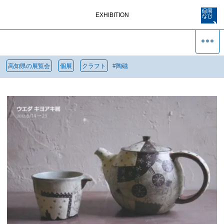
EXHIBITION
高知県の展覧会
個展
クラフト
#
陶磁