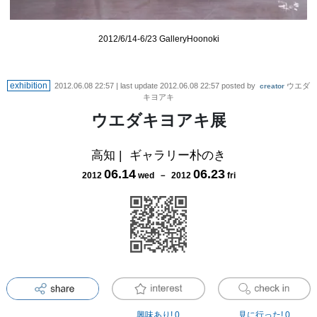
2012/6/14-6/23 GalleryHoonoki
exhibition
2012.06.08 22:57
| last update
2012.06.08 22:57
posted by
ウエダ
creator
キヨアキ
ウエダキヨアキ展
高知
|
ギャラリー朴のき
06
.
14
06
.
23
2012
wed
－
2012
fri
興味あり!
0
見に行った!
0