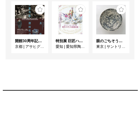
開館30周年記念 山本爲三郎・河井寬次郎没後60年記念 「共鳴 河井寬次郎 × 濱田庄司 ー山本爲三郎コレクションより」
特別展 巨匠ハインツ・ヴェルナーの描いた物語（メルヘン） ー現代マイセンの磁器芸術ー
眼のごちそう 食器
京都
|
アサヒグループ大山崎山荘美術館
愛知
|
愛知県陶磁美術館
東京
|
サントリー美術館