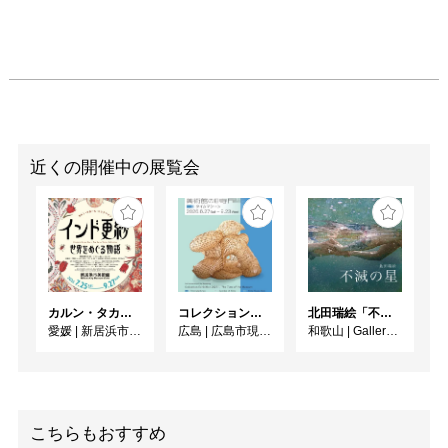
近くの開催中の展覧会
カルン・タカール・コレクション インド更紗 世界をめぐる物語
コレクション展2026-Ⅰ
北田瑞絵「不滅の星」
愛媛
|
新居浜市美術館
広島
|
広島市現代美術館
和歌山
|
Gallery&Cafe AQUA
こちらもおすすめ