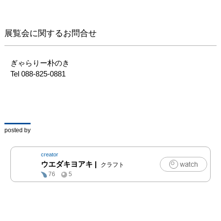
に没頭してしまいます。
そんなところに面白みを
感じて頂けたら幸いで
展覧会に関するお問合せ
す。
ぎゃらりー朴のき

Tel 088-825-0881
posted by
creator
ウエダキヨアキ
|
クラフト
76
5