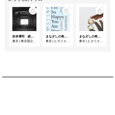
空蓮房

Exposition Mandala

The world's first 
Exposition was held in 
杉本博司 絶滅写真
まなざしの奇跡 日本女性写真家の冒険
まなざしの奇跡 日本女性写真家の冒険
London in 1851. Following 
東京
|
東京国立近代美術館
東京
|
ヒカリエホール
東京
|
ヒカリエホール
on from that huge 
success, the Paris 
Exposition was held in 
France in 1855 and thus 
expositions spread 
throughout the world. 
While the London 
Exposition was called the 
"Great Exhibition," the 
Paris Exposition was 
named the "Exposition 
Universelle." The word 
"universelle" does not 