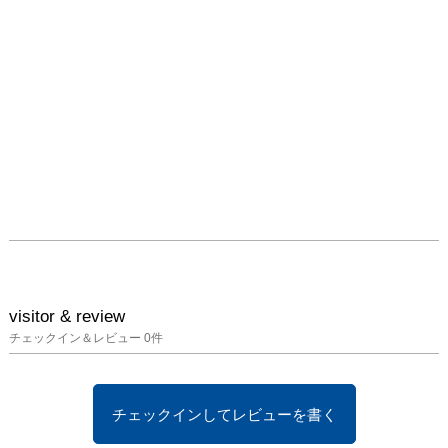
役割は、ミュージアムが
担うようになります。上
野の国立博物館や吹田の
国立民族学博物館には、
博覧会の遺産が引き継が
れています。

　博覧会場に遠隔地の
村々をそのまま再現した
〈ネイティヴ・ヴィレッ
ジ〉の中には、世界各地
の「人種」を序列化した
り、植民地宗主国の力や
正当性を誇示しようとす
る意図を持ったものも含
まれていましたが、概し
visitor & review
て来場者のエキゾチシズ
チェックイン＆レビュー
0
件
ムを満たすエンターテイ
メントとして人気を博し
ました。

チェックインしてレビューを書く
　遠隔地の空間を切り取
って別の場所で再現する