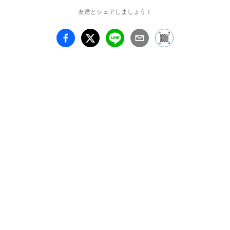
ろに集めることで、人々
友達とシェアしましょう！
に新たな価値や世界認識
を与えようとする試みだ
ったと言えます。

　後発帝国主義国として
船出した日本でも殖産興
業推進のため博覧会を開
催しようとする動きが生
まれ、1877年には内務省
が主導して上野公園で第
一回内国勧業博覧会が開
催されました。内国勧業
博覧会は第五回で終わり
を迎えますが、その後も
様々なテーマの博覧会が
日本の地方都市へと伝播
していきました。博覧会
の開催は、博物館・美術
館の建設への機運を高
め、世界を集めるという