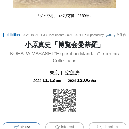
「ジャワ村」（パリ万博、1889年）
exhibition
2024.10.24 11:33
| last update
2024.10.24 11:34
posted by
空蓮房
gallery
小原真史「博覧会曼荼羅」
KOHARA MASASHI “Exposition Mandala” from his
Collections
東京
|
空蓮房
11
.
13
12
.
06
2024
tue
－
2024
thu