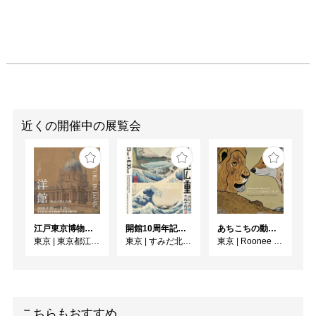
役割は、次第に写真や版
画、映画のような複製技
術にとって代わられ、植
民地が独立していく20世
紀の半ばには、〈ネイテ
ィヴ・ヴィレッジ〉は、
博覧会場から姿を消しま
した。博覧会土産として
近くの開催中の展覧会
人気を博した写真や絵葉
書などは、世界の複製物
のさらなる複製物だと言
えるでしょう。これらを
通して「博覧会の時代」
をご覧ください。

江戸東京博物館リニューアル記念特別展「洋館 明治の夢と挑戦」
開館10周年記念 「北斎 広重 ふたりの富士、それぞれの富士」
あちこちの動物の世界
小原真史

東京
|
東京都江戸東京博物館
東京
|
すみだ北斎美術館
東京
|
Roonee 247 fine arts
無明にも人間は人間であ
ることを知らず自明にも
欲を露呈し続けているの
かもしれない。

こちらもおすすめ