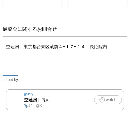
対し、パリ万博は
「Exposition 
Universelle」と名付けら
れました。
「universelle」という言
展覧会に関するお問合せ
葉には、単に国際的な祭
典というだけではなく、
地球上に存在する「万
空蓮房　東京都台東区蔵前４−１７−１４　長応院内
物」を集めて体系的に展
示するという意味が込め
られており、来場者は展
示物を通じてまだ見ぬ世
界を把握しようと努めま
posted by
した。会場には西洋列強
諸国の産業製品だけでな
gallery
く、植民地や非西洋諸国
空蓮房
|
写真
の建築物や工芸品、動植
24
0
物が一堂に会し、果ては
人間や村までもが展示さ
れました。その意味で万
博とは、世界をひととこ