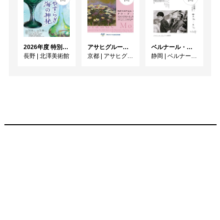
2026年度 特別展「ガレとドーム、アール･ヌーヴォーのガラス 水辺のやすらぎ、海の神秘」
アサヒグループ大山崎山荘美術館 開館30周年記念展「没後100年 クロード・モネ」
ベルナール・ビュフェと写真 ーカメラがとらえたビュフェとその時代、そして21 世紀へ
長野
|
北澤美術館
京都
|
アサヒグループ大山崎山荘美術館
静岡
|
ベルナール・ビュフェ美術館