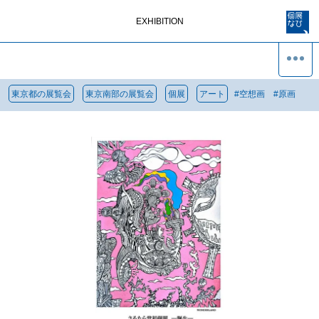
EXHIBITION
東京都の展覧会
東京南部の展覧会
個展
アート
#
空想画
#
原画