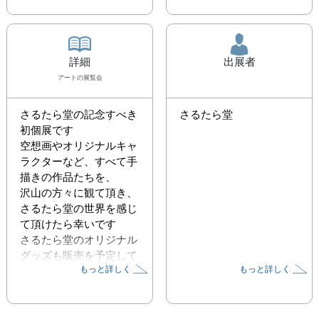
詳細
出展者
アート
の展覧会
さるたら堂の記念すべき
さるたら堂
初個展です

空想画やオリジナルキャ
ラクターなど、すべて手
描きの作品たちを、

沢山の方々に観て頂き、
さるたら堂の世界を感じ
て頂けたら幸いです

さるたら堂のオリジナル
グッズも販売を予定して
もっと詳しく
もっと詳しく
おります

皆さまのお越しをお待ち
しております

是非お気軽にお越しくだ