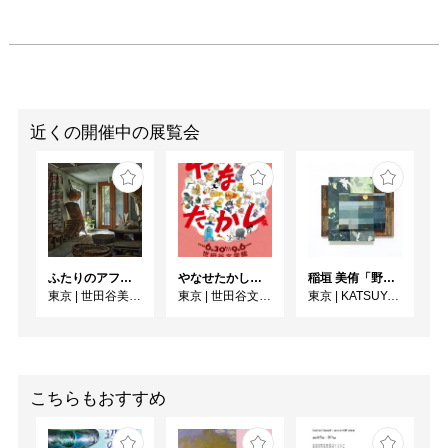
近くの開催中の展覧会
ふたりのアフリカ、手仕事の宇宙 人類学者・川田順造と陶芸作家・小川待子のコレクション
やなせたかし展 人生はよろこばせごっこ
稲垣 美侑「野辺」
東京
|
世田谷美術館
東京
|
世田谷文学館
東京
|
KATSUYA SUSUKI GALLERY
こちらもおすすめ